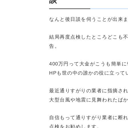
なんと後日談を伺うことが出来
結局再度点検したところどこも
告。
400万円って大金がこうも簡単
HPも世の中の誰かの役に立って
最近通りすがりの業者に指摘さ
大型台風や地震に見舞われたば
自信もって通りすがり業者に断
点検をお勧めします。