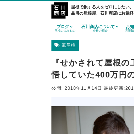
屋根で損する人をゼロにしたい、
品川の屋根屋、石川商店にお気軽
ブログ
石川商店について
お知
屋根のよみもの
会社の紹介
営業情
瓦屋根
『せかされて屋根の
悟していた400万円
公開:
2018年11月14日
最終更新:
20