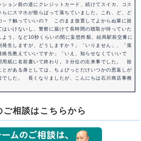
ンション前の道にクレジットカード、続けてスイカ、コス
さらにスマホが散らばって落ちていました。これ、ど、ど
の～？触っていいの？ このまま放置してよからぬ輩に拾
てはいけないし、警察に届けて長時間の聴取が待っていた
しよう。など10秒くらいの間に妄想炸裂。結局駅前交番に
利発生しますが、どうしますか？」「いりません」、「落
連絡先教えていいですか」「いえ、知らせなくていいで
用用紙に名前書いて終わり。３分位の出来事でした。 拾
ことがある身としては、ちょびっとだけいつかの恩返しが
夜でした。 長くなりましたが、こんにちは石川商店事務
のご相談はこちらから