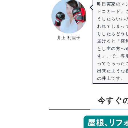
昨日実家のマ
トコカード、
うしたらいい
われてしまっ
りしたらどう
井上 利里子
届けると「権
とし主の方へ
す」。で、専
ってもらった
出来たような
の井上です。
今すぐ