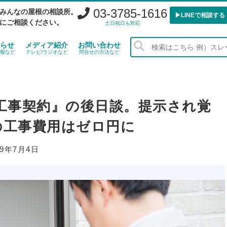
03-3785-1616
みんなの屋根の相談所。
▶︎LINEで相談する
にご相談ください。
土日祝日も対応
らせ
メディア紹介
お問い合わせ
報など
テレビ/ラジオなど
問合せの方法など
工事契約』の後日談。提示され覚
の工事費用はゼロ円に
19年7月4日