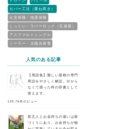
ドローン
パミール
カバー工法（重ね葺き）
火災保険・地震保険
しっくい・ラバーロック（瓦接着）
アスファルトシングル
ソーラー・太陽光発電
人気のある記事
【用語集】難しい屋根の専門
用語をやさしく解説。分から
なくて困った時の辞書として
使えます。
145.7k件のビュー
貧乏人とお金持ちの違いは家
づくりにあり。お金持ちが秘
かに実践しているお金が貯ま