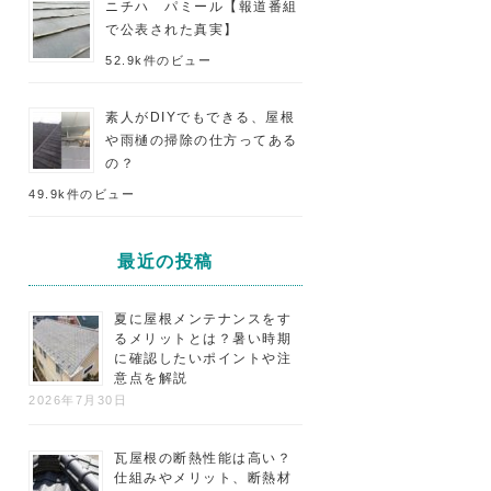
ニチハ パミール【報道番組
で公表された真実】
52.9k件のビュー
素人がDIYでもできる、屋根
や雨樋の掃除の仕方ってある
の？
49.9k件のビュー
最近の投稿
夏に屋根メンテナンスをす
るメリットとは？暑い時期
に確認したいポイントや注
意点を解説
2026年7月30日
瓦屋根の断熱性能は高い？
仕組みやメリット、断熱材