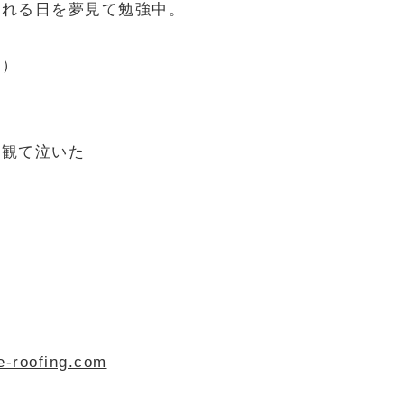
なれる日を夢見て勉強中。
コ）
ィ観て泣いた
e-roofing.com