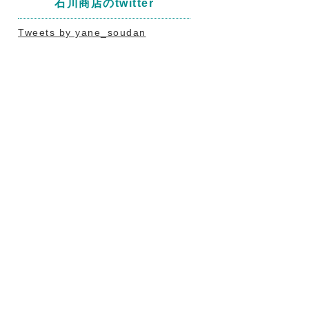
石川商店のtwitter
Tweets by yane_soudan