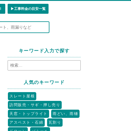
！
▶︎工事料金の目安一覧
キーワード入力で探す
人気のキーワード
スレート屋根
訪問販売・サギ・押し売り
天窓・トップライト
雨どい、雨樋
アスベスト・石綿
瓦割り