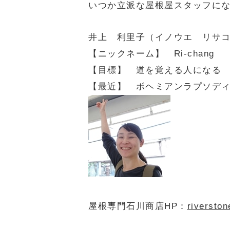
いつか立派な屋根屋スタッフに
井上 利里子（イノウエ リサ
【ニックネーム】 Ri-chang
【目標】 道を覚える人になる
【最近】 ボヘミアンラプソデ
屋根専門石川商店HP：
riverston