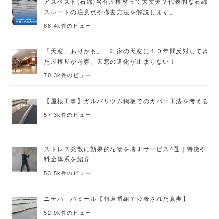
アスベスト(石綿)含有屋根材って大丈夫？代表的な石綿
スレートの注意点や撤去方法を解説します。
88.4k件のビュー
「天窓」ありかも。一軒家の天窓に１０年間反対してき
た屋根屋が考察。天窓の進化が止まらない！
70.3k件のビュー
【屋根工事】ガルバリウム鋼板でのカバー工法を考える
57.3k件のビュー
ストレス発散に効果的な物を壊すサービス4選｜特徴や
料金体系を紹介
53.5k件のビュー
ニチハ パミール【報道番組で公表された真実】
52.9k件のビュー