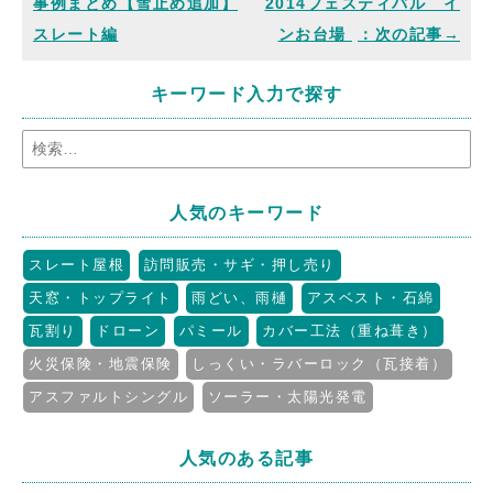
事例まとめ【雪止め追加】
2014フェスティバル イ
スレート編
ンお台場
キーワード入力で探す
人気のキーワード
スレート屋根
訪問販売・サギ・押し売り
天窓・トップライト
雨どい、雨樋
アスベスト・石綿
瓦割り
ドローン
パミール
カバー工法（重ね葺き）
火災保険・地震保険
しっくい・ラバーロック（瓦接着）
アスファルトシングル
ソーラー・太陽光発電
人気のある記事