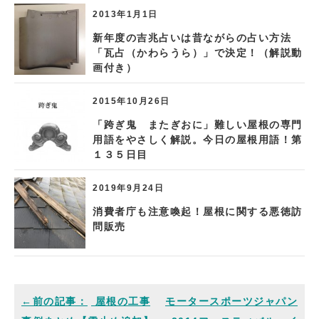
2013年1月1日
新年度の吉兆占いは昔ながらの占い方法
「瓦占（かわらうら）」で決定！（解説動
画付き）
2015年10月26日
「跨ぎ鬼 またぎおに」難しい屋根の専門
用語をやさしく解説。今日の屋根用語！第
１３５日目
2019年9月24日
消費者庁も注意喚起！屋根に関する悪徳訪
問販売
屋根の工事
モータースポーツジャパン