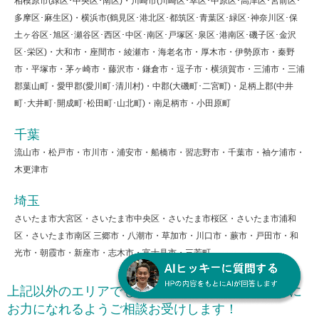
相模原市(緑区･中央区･南区)・川崎市(川崎区･幸区･中原区･高津区･宮前区･
多摩区･麻生区)・横浜市(鶴見区･港北区･都筑区･青葉区･緑区･神奈川区･保
土ヶ谷区･旭区･瀬谷区･西区･中区･南区･戸塚区･泉区･港南区･磯子区･金沢
区･栄区)・大和市・座間市・綾瀬市・海老名市・厚木市・伊勢原市・秦野
市・平塚市・茅ヶ崎市・藤沢市・鎌倉市・逗子市・横須賀市・三浦市・三浦
郡葉山町・愛甲郡(愛川町･清川村)・中郡(大磯町･二宮町)・足柄上郡(中井
町･大井町･開成町･松田町･山北町)・南足柄市・小田原町
千葉
流山市・松戸市・市川市・浦安市・船橋市・習志野市・千葉市・袖ケ浦市・
木更津市
埼玉
さいたま市大宮区・さいたま市中央区・さいたま市桜区・さいたま市浦和
区・さいたま市南区 三郷市・八潮市・草加市・川口市・蕨市・戸田市・和
光市・朝霞市・新座市・志木市・富士見市・三芳町
上記以外のエリアでもお客様の屋根のお困りごとに
お力になれるようご相談お受けします！