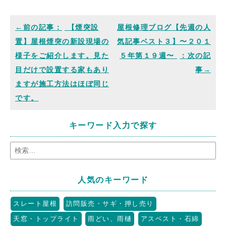
【煙突設
屋根修理ブログ【先週の人
置】屋根煙突の新設現場の
気記事ベスト３】〜２０１
様子をご紹介します。見た
５年第１９週〜
目だけで設置する家もあり
ますが施工方法はほぼ同じ
です。
キーワード入力で探す
人気のキーワード
スレート屋根
訪問販売・サギ・押し売り
天窓・トップライト
雨どい、雨樋
アスベスト・石綿