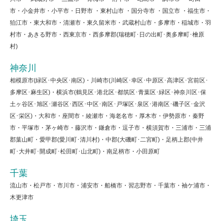
市・小金井市・小平市・日野市 ・東村山市 ・国分寺市 ・国立市 ・福生市・
狛江市・東大和市・清瀬市・東久留米市・武蔵村山市・多摩市・稲城市・羽
村市・あきる野市・西東京市・西多摩郡(瑞穂町･日の出町･奥多摩町･檜原
村)
神奈川
相模原市(緑区･中央区･南区)・川崎市(川崎区･幸区･中原区･高津区･宮前区･
多摩区･麻生区)・横浜市(鶴見区･港北区･都筑区･青葉区･緑区･神奈川区･保
土ヶ谷区･旭区･瀬谷区･西区･中区･南区･戸塚区･泉区･港南区･磯子区･金沢
区･栄区)・大和市・座間市・綾瀬市・海老名市・厚木市・伊勢原市・秦野
市・平塚市・茅ヶ崎市・藤沢市・鎌倉市・逗子市・横須賀市・三浦市・三浦
郡葉山町・愛甲郡(愛川町･清川村)・中郡(大磯町･二宮町)・足柄上郡(中井
町･大井町･開成町･松田町･山北町)・南足柄市・小田原町
千葉
流山市・松戸市・市川市・浦安市・船橋市・習志野市・千葉市・袖ケ浦市・
木更津市
埼玉