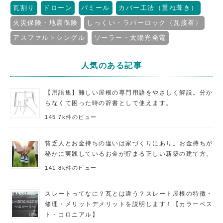
瓦割り
ドローン
パミール
カバー工法（重ね葺き）
火災保険・地震保険
しっくい・ラバーロック（瓦接着）
アスファルトシングル
ソーラー・太陽光発電
人気のある記事
【用語集】難しい屋根の専門用語をやさしく解説。分か
らなくて困った時の辞書として使えます。
145.7k件のビュー
貧乏人とお金持ちの違いは家づくりにあり。お金持ちが
秘かに実践しているお金が貯まる正しい新築の建て方。
141.8k件のビュー
スレートってなに？瓦とは違う？スレート屋根の特徴・
修理・メリットデメリットを説明します！【カラーベス
ト・コロニアル】