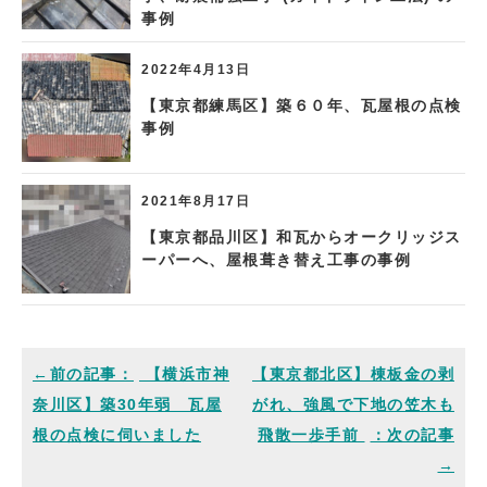
事例
2022年4月13日
【東京都練馬区】築６０年、瓦屋根の点検
事例
2021年8月17日
【東京都品川区】和瓦からオークリッジス
ーパーへ、屋根葺き替え工事の事例
【横浜市神
【東京都北区】棟板金の剥
奈川区】築30年弱 瓦屋
がれ、強風で下地の笠木も
根の点検に伺いました
飛散一歩手前