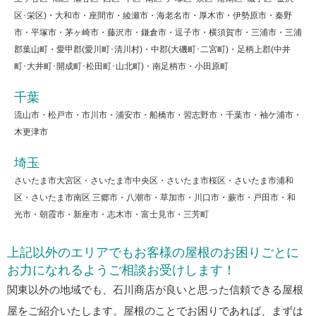
区･栄区)・大和市・座間市・綾瀬市・海老名市・厚木市・伊勢原市・秦野
市・平塚市・茅ヶ崎市・藤沢市・鎌倉市・逗子市・横須賀市・三浦市・三浦
郡葉山町・愛甲郡(愛川町･清川村)・中郡(大磯町･二宮町)・足柄上郡(中井
町･大井町･開成町･松田町･山北町)・南足柄市・小田原町
千葉
流山市・松戸市・市川市・浦安市・船橋市・習志野市・千葉市・袖ケ浦市・
木更津市
埼玉
さいたま市大宮区・さいたま市中央区・さいたま市桜区・さいたま市浦和
区・さいたま市南区 三郷市・八潮市・草加市・川口市・蕨市・戸田市・和
光市・朝霞市・新座市・志木市・富士見市・三芳町
上記以外のエリアでもお客様の屋根のお困りごとに
お力になれるようご相談お受けします！
関東以外の地域でも、石川商店が良いと思った信頼できる屋根
屋をご紹介いたします。屋根のことでお困りであれば、まずは