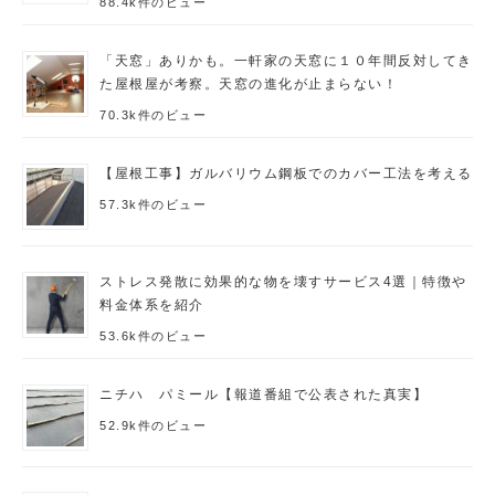
88.4k件のビュー
「天窓」ありかも。一軒家の天窓に１０年間反対してき
た屋根屋が考察。天窓の進化が止まらない！
70.3k件のビュー
【屋根工事】ガルバリウム鋼板でのカバー工法を考える
57.3k件のビュー
ストレス発散に効果的な物を壊すサービス4選｜特徴や
料金体系を紹介
53.6k件のビュー
ニチハ パミール【報道番組で公表された真実】
52.9k件のビュー