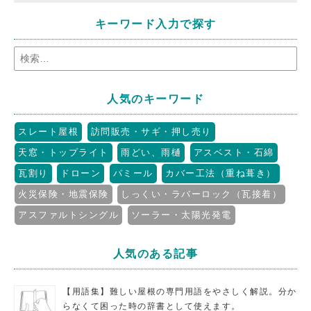
キーワード入力で探す
人気のキーワード
スレート屋根
訪問販売・サギ・押し売り
天窓・トップライト
雨どい、雨樋
アスベスト・石綿
瓦割り
ドローン
パミール
カバー工法（重ね葺き）
火災保険・地震保険
しっくい・ラバーロック（瓦接着）
アスファルトシングル
ソーラー・太陽光発電
人気のある記事
【用語集】難しい屋根の専門用語をやさしく解説。分か
らなくて困った時の辞書として使えます。