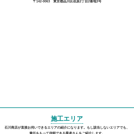
〒142-0063 東京都品川区荏原2丁目2番地3号
施工エリア
石川商店が直接お伺いできるエリアの紹介になります。もし該当しないエリアでも、
責任をもって信頼できる業者さんをご紹介します。