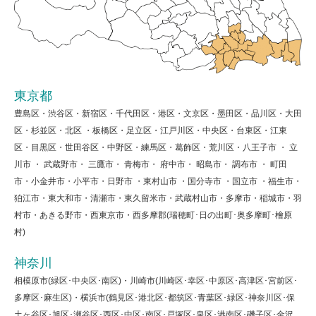
東京都
豊島区・渋谷区・新宿区・千代田区・港区・文京区・墨田区・品川区・大田
区・杉並区・北区 ・板橋区・足立区・江戸川区・中央区・台東区・江東
区・目黒区・世田谷区・中野区・練馬区・葛飾区・荒川区・八王子市 ・ 立
川市 ・ 武蔵野市・ 三鷹市・ 青梅市・ 府中市・ 昭島市・ 調布市 ・ 町田
市・小金井市・小平市・日野市 ・東村山市 ・国分寺市 ・国立市 ・福生市・
狛江市・東大和市・清瀬市・東久留米市・武蔵村山市・多摩市・稲城市・羽
村市・あきる野市・西東京市・西多摩郡(瑞穂町･日の出町･奥多摩町･檜原
村)
神奈川
相模原市(緑区･中央区･南区)・川崎市(川崎区･幸区･中原区･高津区･宮前区･
多摩区･麻生区)・横浜市(鶴見区･港北区･都筑区･青葉区･緑区･神奈川区･保
土ヶ谷区･旭区･瀬谷区･西区･中区･南区･戸塚区･泉区･港南区･磯子区･金沢