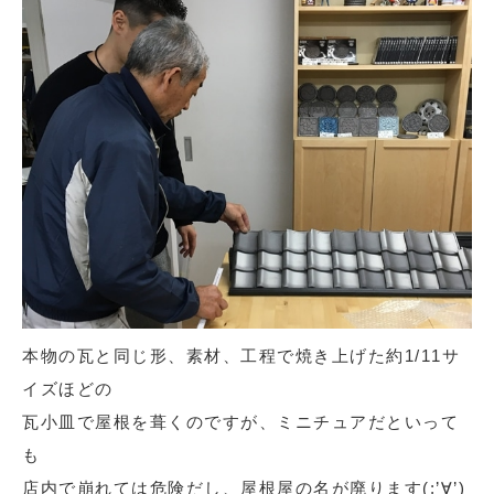
本物の瓦と同じ形、素材、工程で焼き上げた約1/11サ
イズほどの
瓦小皿で屋根を葺くのですが、ミニチュアだといって
も
店内で崩れては危険だし、屋根屋の名が廃ります(;’∀’)