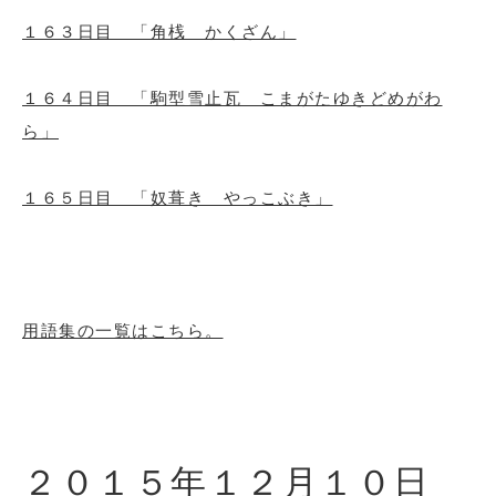
１６３日目 「角桟 かくざん」
１６４日目 「駒型雪止瓦 こまがたゆきどめがわ
ら」
１６５日目 「奴葺き やっこぶき」
用語集の一覧はこちら。
２０１５年１２月１０
日