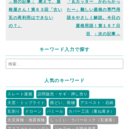
教えて、屋
「瓦カッター かわらかっ
根屋さん！第６３回「古い
たー」難しい屋根の専門用
瓦の再利用はできない
語をやさしく解説。今日の
の？」
屋根用語！第１６７日
目
キーワード入力で探す
人気のキーワード
スレート屋根
訪問販売・サギ・押し売り
天窓・トップライト
雨どい、雨樋
アスベスト・石綿
瓦割り
ドローン
パミール
カバー工法（重ね葺き）
火災保険・地震保険
しっくい・ラバーロック（瓦接着）
アスファルトシングル
ソーラー・太陽光発電