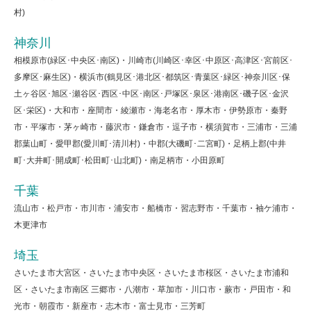
村)
神奈川
相模原市(緑区･中央区･南区)・川崎市(川崎区･幸区･中原区･高津区･宮前区･
多摩区･麻生区)・横浜市(鶴見区･港北区･都筑区･青葉区･緑区･神奈川区･保
土ヶ谷区･旭区･瀬谷区･西区･中区･南区･戸塚区･泉区･港南区･磯子区･金沢
区･栄区)・大和市・座間市・綾瀬市・海老名市・厚木市・伊勢原市・秦野
市・平塚市・茅ヶ崎市・藤沢市・鎌倉市・逗子市・横須賀市・三浦市・三浦
郡葉山町・愛甲郡(愛川町･清川村)・中郡(大磯町･二宮町)・足柄上郡(中井
町･大井町･開成町･松田町･山北町)・南足柄市・小田原町
千葉
流山市・松戸市・市川市・浦安市・船橋市・習志野市・千葉市・袖ケ浦市・
木更津市
埼玉
さいたま市大宮区・さいたま市中央区・さいたま市桜区・さいたま市浦和
区・さいたま市南区 三郷市・八潮市・草加市・川口市・蕨市・戸田市・和
光市・朝霞市・新座市・志木市・富士見市・三芳町