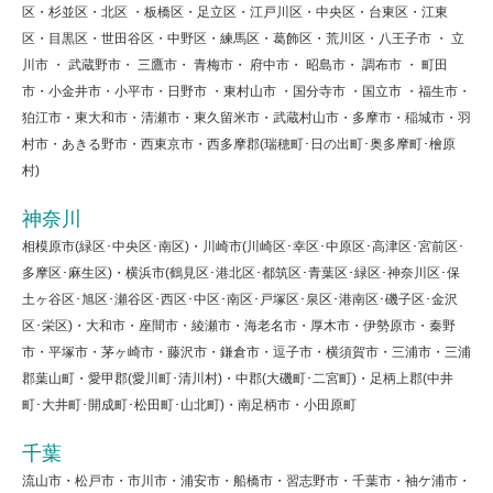
区・杉並区・北区 ・板橋区・足立区・江戸川区・中央区・台東区・江東
区・目黒区・世田谷区・中野区・練馬区・葛飾区・荒川区・八王子市 ・ 立
川市 ・ 武蔵野市・ 三鷹市・ 青梅市・ 府中市・ 昭島市・ 調布市 ・ 町田
市・小金井市・小平市・日野市 ・東村山市 ・国分寺市 ・国立市 ・福生市・
狛江市・東大和市・清瀬市・東久留米市・武蔵村山市・多摩市・稲城市・羽
村市・あきる野市・西東京市・西多摩郡(瑞穂町･日の出町･奥多摩町･檜原
村)
神奈川
相模原市(緑区･中央区･南区)・川崎市(川崎区･幸区･中原区･高津区･宮前区･
多摩区･麻生区)・横浜市(鶴見区･港北区･都筑区･青葉区･緑区･神奈川区･保
土ヶ谷区･旭区･瀬谷区･西区･中区･南区･戸塚区･泉区･港南区･磯子区･金沢
区･栄区)・大和市・座間市・綾瀬市・海老名市・厚木市・伊勢原市・秦野
市・平塚市・茅ヶ崎市・藤沢市・鎌倉市・逗子市・横須賀市・三浦市・三浦
郡葉山町・愛甲郡(愛川町･清川村)・中郡(大磯町･二宮町)・足柄上郡(中井
町･大井町･開成町･松田町･山北町)・南足柄市・小田原町
千葉
流山市・松戸市・市川市・浦安市・船橋市・習志野市・千葉市・袖ケ浦市・