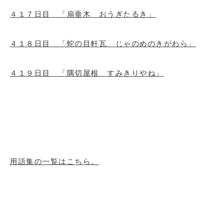
４１７日目 「扇垂木 おうぎたるき」
４１８日目 「蛇の目軒瓦 じゃのめのきがわら」
４１９日目 「隅切屋根 すみきりやね」
用語集の一覧はこちら。