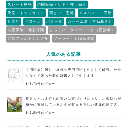
スレート屋根
訪問販売・サギ・押し売り
天窓・トップライト
雨どい、雨樋
アスベスト・石綿
瓦割り
ドローン
パミール
カバー工法（重ね葺き）
火災保険・地震保険
しっくい・ラバーロック（瓦接着）
アスファルトシングル
ソーラー・太陽光発電
人気のある記事
【用語集】難しい屋根の専門用語をやさしく解説。分か
らなくて困った時の辞書として使えます。
145.7k件のビュー
貧乏人とお金持ちの違いは家づくりにあり。お金持ちが
秘かに実践しているお金が貯まる正しい新築の建て方。
141.8k件のビュー