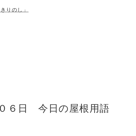
ずきりのし」
０６
日
今日の屋根用語