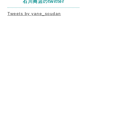
石川商店のtwitter
Tweets by yane_soudan