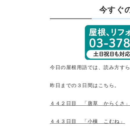
今すぐ
今日の屋根用語では、読み方す
昨日までの３日間はこちら。
４４２日目 「唐草 からくさ
４４３日目 「小棟 こむね」