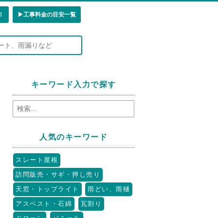
！
▶︎工事料金の目安一覧
キーワード入力で探す
人気のキーワード
スレート屋根
訪問販売・サギ・押し売り
天窓・トップライト
雨どい、雨樋
アスベスト・石綿
瓦割り