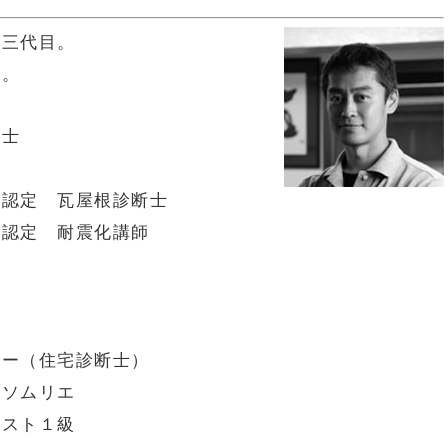
の三代目。
す。
能士
 瓦屋根診断士
 耐震化講師
住宅診断士）
ムリエ
ト１級