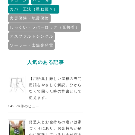
ドローン
パミール
カバー工法（重ね葺き）
火災保険・地震保険
しっくい・ラバーロック（瓦接着）
アスファルトシングル
ソーラー・太陽光発電
人気のある記事
【用語集】難しい屋根の専門
用語をやさしく解説。分から
なくて困った時の辞書として
使えます。
145.7k件のビュー
貧乏人とお金持ちの違いは家
づくりにあり。お金持ちが秘
かに実践しているお金が貯ま