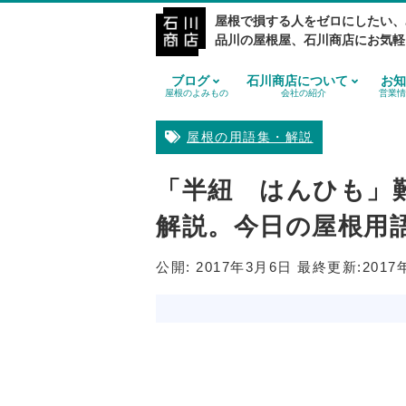
屋根で損する人をゼロにしたい、
品川の屋根屋、石川商店にお気軽
ブログ
石川商店について
お知
屋根のよみもの
会社の紹介
営業情
屋根の用語集・解説
「半紐 はんひも」
解説。今日の屋根用
公開:
2017年3月6日
最終更新:
2017