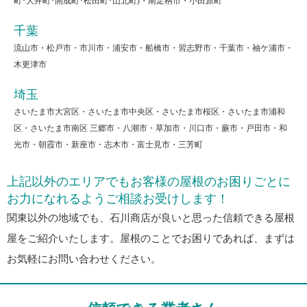
町･大井町･開成町･松田町･山北町)・南足柄市・小田原町
千葉
流山市・松戸市・市川市・浦安市・船橋市・習志野市・千葉市・袖ケ浦市・
木更津市
埼玉
さいたま市大宮区・さいたま市中央区・さいたま市桜区・さいたま市浦和
区・さいたま市南区 三郷市・八潮市・草加市・川口市・蕨市・戸田市・和
光市・朝霞市・新座市・志木市・富士見市・三芳町
上記以外のエリアでもお客様の屋根のお困りごとに
お力になれるようご相談お受けします！
関東以外の地域でも、石川商店が良いと思った信頼できる屋根
屋をご紹介いたします。屋根のことでお困りであれば、まずは
お気軽にお問い合わせください。