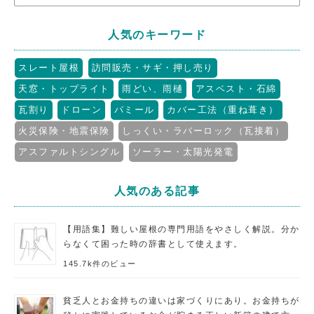
人気のキーワード
スレート屋根
訪問販売・サギ・押し売り
天窓・トップライト
雨どい、雨樋
アスベスト・石綿
瓦割り
ドローン
パミール
カバー工法（重ね葺き）
火災保険・地震保険
しっくい・ラバーロック（瓦接着）
アスファルトシングル
ソーラー・太陽光発電
人気のある記事
【用語集】難しい屋根の専門用語をやさしく解説。分か
らなくて困った時の辞書として使えます。
145.7k件のビュー
貧乏人とお金持ちの違いは家づくりにあり。お金持ちが