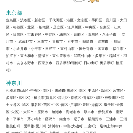
東京都
豊島区・渋谷区・新宿区・千代田区・港区・文京区・墨田区・品川区・大田
区・杉並区・北区 ・板橋区・足立区・江戸川区・中央区・台東区・江東
区・目黒区・世田谷区・中野区・練馬区・葛飾区・荒川区・八王子市 ・ 立
川市 ・ 武蔵野市・ 三鷹市・ 青梅市・ 府中市・ 昭島市・ 調布市 ・ 町田
市・小金井市・小平市・日野市 ・東村山市 ・国分寺市 ・国立市 ・福生市・
狛江市・東大和市・清瀬市・東久留米市・武蔵村山市・多摩市・稲城市・羽
村市・あきる野市・西東京市・西多摩郡(瑞穂町･日の出町･奥多摩町･檜原
村)
神奈川
相模原市(緑区･中央区･南区)・川崎市(川崎区･幸区･中原区･高津区･宮前区･
多摩区･麻生区)・横浜市(鶴見区･港北区･都筑区･青葉区･緑区･神奈川区･保
土ヶ谷区･旭区･瀬谷区･西区･中区･南区･戸塚区･泉区･港南区･磯子区･金沢
区･栄区)・大和市・座間市・綾瀬市・海老名市・厚木市・伊勢原市・秦野
市・平塚市・茅ヶ崎市・藤沢市・鎌倉市・逗子市・横須賀市・三浦市・三浦
郡葉山町・愛甲郡(愛川町･清川村)・中郡(大磯町･二宮町)・足柄上郡(中井