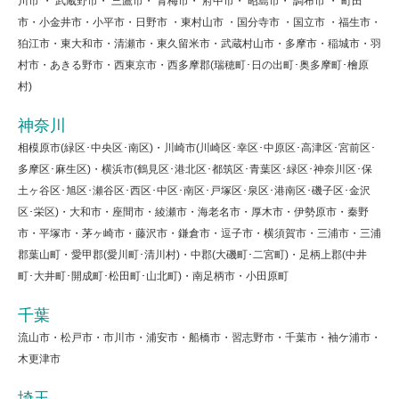
川市 ・ 武蔵野市・ 三鷹市・ 青梅市・ 府中市・ 昭島市・ 調布市 ・ 町田
市・小金井市・小平市・日野市 ・東村山市 ・国分寺市 ・国立市 ・福生市・
狛江市・東大和市・清瀬市・東久留米市・武蔵村山市・多摩市・稲城市・羽
村市・あきる野市・西東京市・西多摩郡(瑞穂町･日の出町･奥多摩町･檜原
村)
神奈川
相模原市(緑区･中央区･南区)・川崎市(川崎区･幸区･中原区･高津区･宮前区･
多摩区･麻生区)・横浜市(鶴見区･港北区･都筑区･青葉区･緑区･神奈川区･保
土ヶ谷区･旭区･瀬谷区･西区･中区･南区･戸塚区･泉区･港南区･磯子区･金沢
区･栄区)・大和市・座間市・綾瀬市・海老名市・厚木市・伊勢原市・秦野
市・平塚市・茅ヶ崎市・藤沢市・鎌倉市・逗子市・横須賀市・三浦市・三浦
郡葉山町・愛甲郡(愛川町･清川村)・中郡(大磯町･二宮町)・足柄上郡(中井
町･大井町･開成町･松田町･山北町)・南足柄市・小田原町
千葉
流山市・松戸市・市川市・浦安市・船橋市・習志野市・千葉市・袖ケ浦市・
木更津市
埼玉