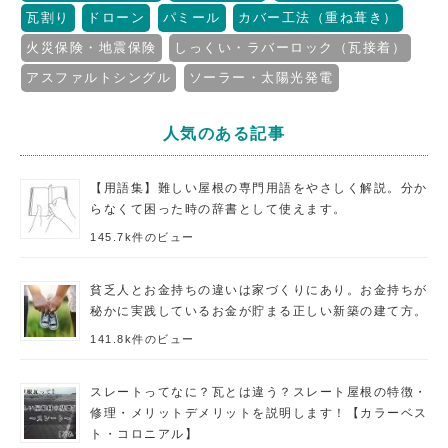
瓦割り
ドローン
パミール
カバー工法（重ね葺き）
火災保険・地震保険
しっくい・ラバーロック（瓦接着）
アスファルトシングル
ソーラー・太陽光発電
人気のある記事
【用語集】難しい屋根の専門用語をやさしく解説。分か
らなくて困った時の辞書として使えます。
145.7k件のビュー
貧乏人とお金持ちの違いは家づくりにあり。お金持ちが
秘かに実践しているお金が貯まる正しい新築の建て方。
141.8k件のビュー
スレートってなに？瓦とは違う？スレート屋根の特徴・
修理・メリットデメリットを説明します！【カラーベス
ト・コロニアル】