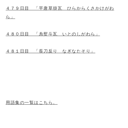
４７９日目 「平唐草掛瓦 ひらからくさかけがわ
ら」
４８０日目 「糸熨斗瓦 いとのしがわら」
４８１日目 「長刀反り なぎなたそり」
用語集の一覧はこちら。