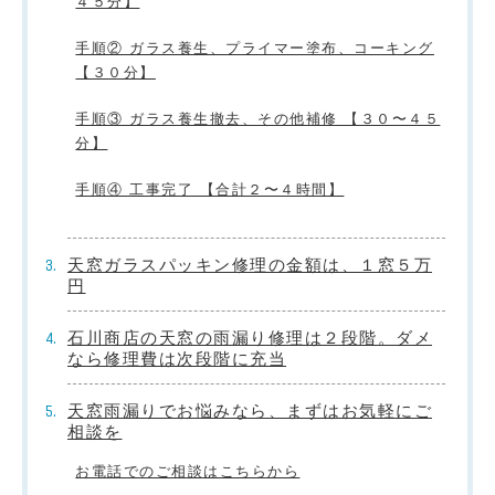
４５分】
手順② ガラス養生、プライマー塗布、コーキング
【３０分】
手順③ ガラス養生撤去、その他補修 【３０〜４５
分】
手順④ 工事完了 【合計２〜４時間】
天窓ガラスパッキン修理の金額は、１窓５万
円
石川商店の天窓の雨漏り修理は２段階。ダメ
なら修理費は次段階に充当
天窓雨漏りでお悩みなら、まずはお気軽にご
相談を
お電話でのご相談はこちらから