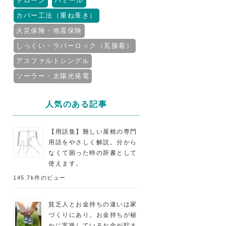
ドローン
パミール
カバー工法（重ね葺き）
火災保険・地震保険
しっくい・ラバーロック（瓦接着）
アスファルトシングル
ソーラー・太陽光発電
人気のある記事
【用語集】難しい屋根の専門
用語をやさしく解説。分から
なくて困った時の辞書として
使えます。
145.7k件のビュー
貧乏人とお金持ちの違いは家
づくりにあり。お金持ちが秘
かに実践しているお金が貯ま