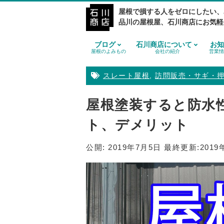
屋根で損する人をゼロにしたい、
品川の屋根屋、石川商店にお気軽
ブログ
石川商店について
お知
屋根のよみもの
会社の紹介
営業情
スレート屋根
,
訪問販売・サギ・
屋根塗装すると防水
ト、デメリット
公開:
2019年7月5日
最終更新:
2019