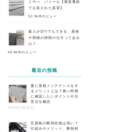
ニチハ パミール【報道番組
で公表された真実】
52.9k件のビュー
素人がDIYでもできる、屋根
や雨樋の掃除の仕方ってある
の？
49.9k件のビュー
最近の投稿
夏に屋根メンテナンスをす
るメリットとは？暑い時期
に確認したいポイントや注
意点を解説
2026年7月30日
瓦屋根の断熱性能は高い？
仕組みやメリット、断熱材