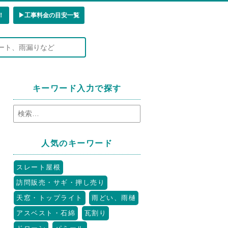
！
▶︎工事料金の目安一覧
キーワード入力で探す
人気のキーワード
スレート屋根
訪問販売・サギ・押し売り
天窓・トップライト
雨どい、雨樋
アスベスト・石綿
瓦割り