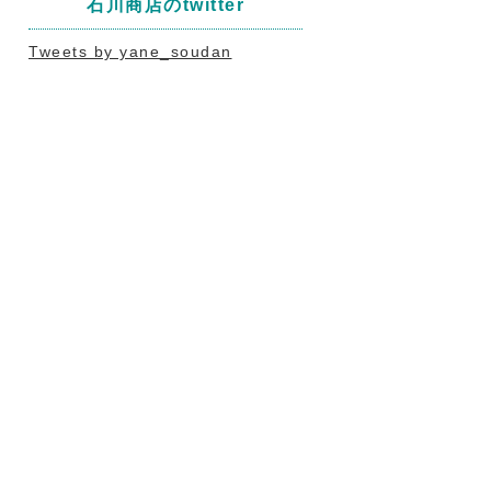
石川商店のtwitter
Tweets by yane_soudan