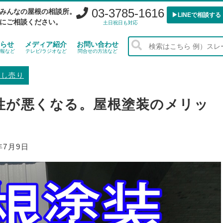
03-3785-1616
みんなの屋根の相談所。
▶︎LINEで相談する
にご相談ください。
土日祝日も対応
らせ
メディア紹介
お問い合わせ
報など
テレビ/ラジオなど
問合せの方法など
押し売り
性が悪くなる。屋根塗装のメリッ
年7月9日