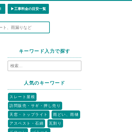
！
▶︎工事料金の目安一覧
キーワード入力で探す
人気のキーワード
スレート屋根
訪問販売・サギ・押し売り
天窓・トップライト
雨どい、雨樋
アスベスト・石綿
瓦割り