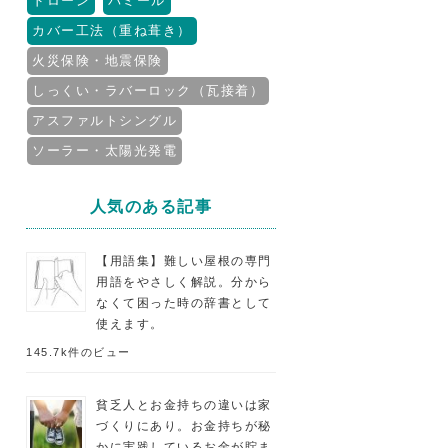
ドローン
パミール
カバー工法（重ね葺き）
火災保険・地震保険
しっくい・ラバーロック（瓦接着）
アスファルトシングル
ソーラー・太陽光発電
人気のある記事
【用語集】難しい屋根の専門
用語をやさしく解説。分から
なくて困った時の辞書として
使えます。
145.7k件のビュー
貧乏人とお金持ちの違いは家
づくりにあり。お金持ちが秘
かに実践しているお金が貯ま