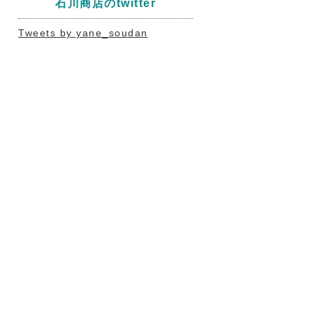
石川商店のtwitter
Tweets by yane_soudan