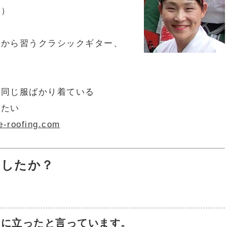
コ）
ろから習うクラシックギター、
、同じ服ばかり着ている
べたい
e-roofing.com
ましたか？
 は役に立ったと言っています。