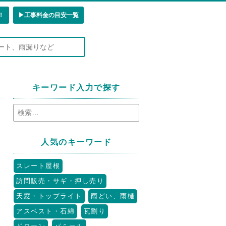
！
▶︎工事料金の目安一覧
キーワード入力で探す
人気のキーワード
スレート屋根
訪問販売・サギ・押し売り
天窓・トップライト
雨どい、雨樋
アスベスト・石綿
瓦割り