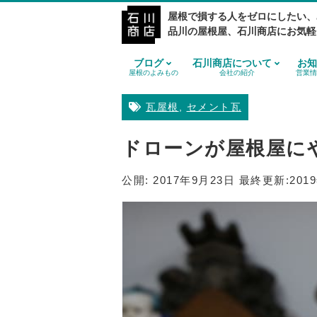
屋根で損する人をゼロにしたい、
品川の屋根屋、石川商店にお気軽
ブログ
石川商店について
お知
屋根のよみもの
会社の紹介
営業情
瓦屋根
,
セメント瓦
ドローンが屋根屋に
公開:
2017年9月23日
最終更新:
201