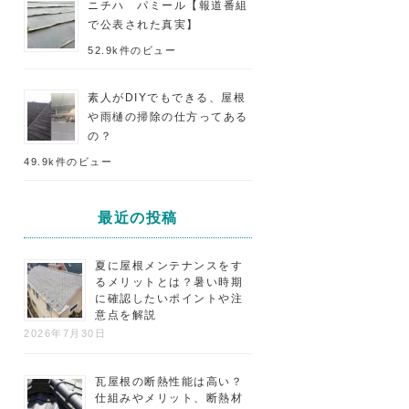
ニチハ パミール【報道番組
で公表された真実】
52.9k件のビュー
素人がDIYでもできる、屋根
や雨樋の掃除の仕方ってある
の？
49.9k件のビュー
最近の投稿
夏に屋根メンテナンスをす
るメリットとは？暑い時期
に確認したいポイントや注
意点を解説
2026年7月30日
瓦屋根の断熱性能は高い？
仕組みやメリット、断熱材