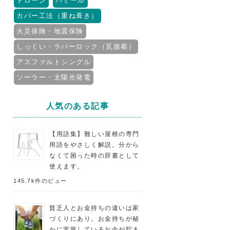
ドローン
パミール
カバー工法（重ね葺き）
火災保険・地震保険
しっくい・ラバーロック（瓦接着）
アスファルトシングル
ソーラー・太陽光発電
人気のある記事
【用語集】難しい屋根の専門
用語をやさしく解説。分から
なくて困った時の辞書として
使えます。
145.7k件のビュー
貧乏人とお金持ちの違いは家
づくりにあり。お金持ちが秘
かに実践しているお金が貯ま