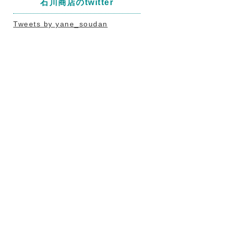
石川商店のtwitter
Tweets by yane_soudan