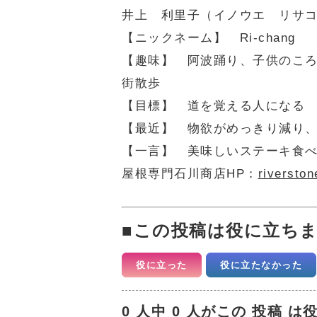
井上 利里子（イノウエ リサ
【ニックネーム】 Ri-chang
【趣味】 阿波踊り、子供のこ
街散歩
【目標】 道を覚える人になる
【最近】 物欲がめっきり減り
【一言】 美味しいステーキ食
屋根専門石川商店HP：
riverston
この投稿は役に立ち
役に立った
役に立たなかった
0 人中 0 人がこの 投稿