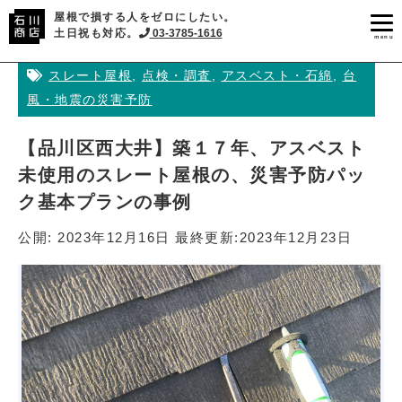
屋根で損する人をゼロにしたい。
土日祝も対応。
03-3785-1616
menu
スレート屋根
,
点検・調査
,
アスベスト・石綿
,
台
風・地震の災害予防
【品川区西大井】築１７年、アスベスト
未使用のスレート屋根の、災害予防パッ
ク基本プランの事例
公開:
2023年12月16日
最終更新:
2023年12月23日