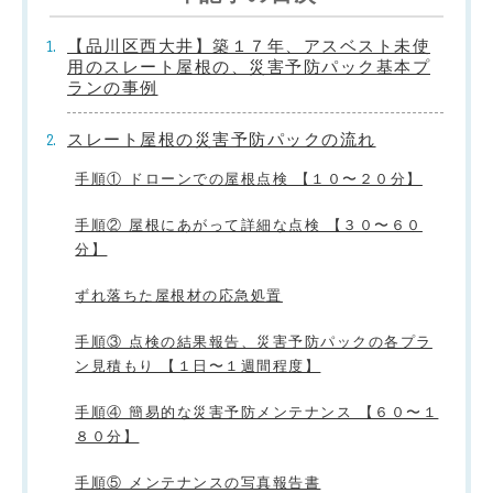
【品川区西大井】築１７年、アスベスト未使
用のスレート屋根の、災害予防パック基本プ
ランの事例
スレート屋根の災害予防パックの流れ
手順① ドローンでの屋根点検 【１０〜２０分】
手順② 屋根にあがって詳細な点検 【３０〜６０
分】
ずれ落ちた屋根材の応急処置
手順③ 点検の結果報告、災害予防パックの各プラ
ン見積もり 【１日〜１週間程度】
手順④ 簡易的な災害予防メンテナンス 【６０〜１
８０分】
手順⑤ メンテナンスの写真報告書