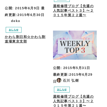
屋根修理ブログ【先週の
公開:
2015年6月9日
最
人気記事ベスト３】〜２
終更新:
2015年6月30日
０１５年第２２週〜
deko
おしらせ
かわら割日和☆かわら割
道場東京支部
公開:
2015年5月31日
最終更新:
2015年6月29
石川 弘樹
日
おしらせ
屋根修理ブログ【先週の
人気記事ベスト３】〜２
０１５年第２１週〜