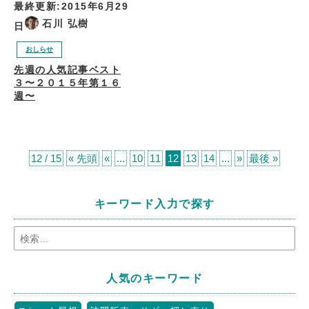
最終更新:
2015年6月29
石川 弘樹
日
おしらせ
先週の人気記事ベスト
３〜２０１５年第１６
週〜
12 / 15
« 先頭
«
...
10
11
12
13
14
...
»
最後 »
キーワード入力で探す
人気のキーワード