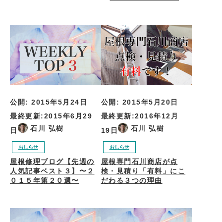
公開:
2015年5月24日
公開:
2015年5月20日
最終更新:
2015年6月29
最終更新:
2016年12月
石川 弘樹
石川 弘樹
日
19日
おしらせ
おしらせ
屋根修理ブログ【先週の
屋根専門石川商店が点
人気記事ベスト３】〜２
検・見積り「有料」にこ
０１５年第２０週〜
だわる３つの理由