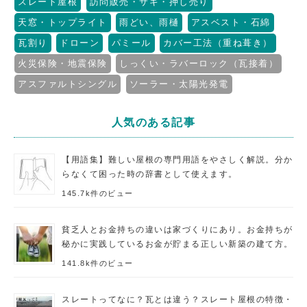
スレート屋根
訪問販売・サギ・押し売り
天窓・トップライト
雨どい、雨樋
アスベスト・石綿
瓦割り
ドローン
パミール
カバー工法（重ね葺き）
火災保険・地震保険
しっくい・ラバーロック（瓦接着）
アスファルトシングル
ソーラー・太陽光発電
人気のある記事
【用語集】難しい屋根の専門用語をやさしく解説。分か
らなくて困った時の辞書として使えます。
145.7k件のビュー
貧乏人とお金持ちの違いは家づくりにあり。お金持ちが
秘かに実践しているお金が貯まる正しい新築の建て方。
141.8k件のビュー
スレートってなに？瓦とは違う？スレート屋根の特徴・