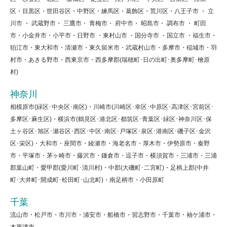
区・目黒区・世田谷区・中野区・練馬区・葛飾区・荒川区・八王子市 ・ 立
川市 ・ 武蔵野市・ 三鷹市・ 青梅市・ 府中市・ 昭島市・ 調布市 ・ 町田
市・小金井市・小平市・日野市 ・東村山市 ・国分寺市 ・国立市 ・福生市・
狛江市・東大和市・清瀬市・東久留米市・武蔵村山市・多摩市・稲城市・羽
村市・あきる野市・西東京市・西多摩郡(瑞穂町･日の出町･奥多摩町･檜原
村)
神奈川
相模原市(緑区･中央区･南区)・川崎市(川崎区･幸区･中原区･高津区･宮前区･
多摩区･麻生区)・横浜市(鶴見区･港北区･都筑区･青葉区･緑区･神奈川区･保
土ヶ谷区･旭区･瀬谷区･西区･中区･南区･戸塚区･泉区･港南区･磯子区･金沢
区･栄区)・大和市・座間市・綾瀬市・海老名市・厚木市・伊勢原市・秦野
市・平塚市・茅ヶ崎市・藤沢市・鎌倉市・逗子市・横須賀市・三浦市・三浦
郡葉山町・愛甲郡(愛川町･清川村)・中郡(大磯町･二宮町)・足柄上郡(中井
町･大井町･開成町･松田町･山北町)・南足柄市・小田原町
千葉
流山市・松戸市・市川市・浦安市・船橋市・習志野市・千葉市・袖ケ浦市・
木更津市