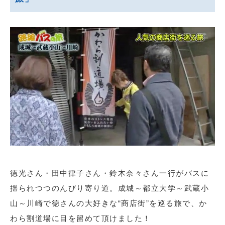
徳光さん・田中律子さん・鈴木奈々さん一行がバスに
揺られつつのんびり寄り道。成城～都立大学～武蔵小
山～川崎で徳さんの大好きな“商店街”を巡る旅で、か
わら割道場に目を留めて頂けました！