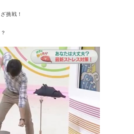
いざ挑戦！
…？