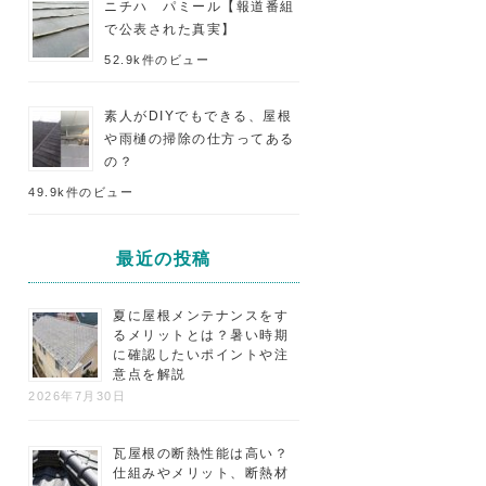
ニチハ パミール【報道番組
で公表された真実】
52.9k件のビュー
素人がDIYでもできる、屋根
や雨樋の掃除の仕方ってある
の？
49.9k件のビュー
最近の投稿
夏に屋根メンテナンスをす
るメリットとは？暑い時期
に確認したいポイントや注
意点を解説
2026年7月30日
瓦屋根の断熱性能は高い？
仕組みやメリット、断熱材