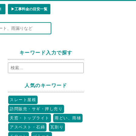
！
▶︎工事料金の目安一覧
キーワード入力で探す
人気のキーワード
スレート屋根
訪問販売・サギ・押し売り
天窓・トップライト
雨どい、雨樋
アスベスト・石綿
瓦割り