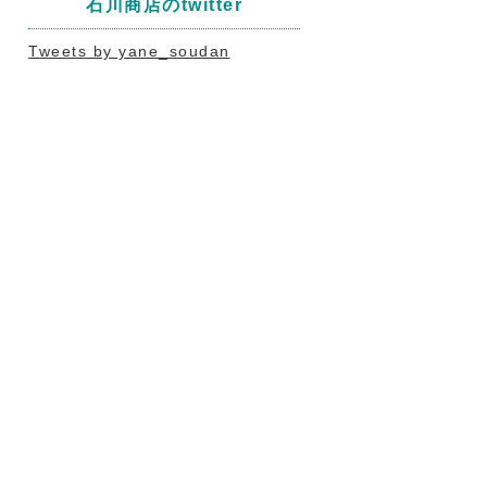
石川商店のtwitter
Tweets by yane_soudan