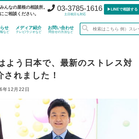
03-3785-1616
みんなの屋根の相談所。
▶︎LINEで相談する
にご相談ください。
土日祝日も対応
らせ
メディア紹介
お問い合わせ
報など
テレビ/ラジオなど
問合せの方法など
おはよう日本で、最新のストレス対
介されました！
16年12月22日