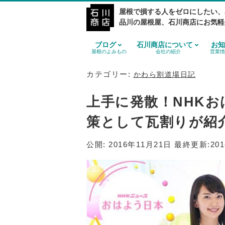
屋根で損する人をゼロにしたい、
品川の屋根屋、石川商店にお気軽
ブログ
石川商店について
お知
屋根のよみもの
会社の紹介
営業情
カテゴリー:
かわら割道場日記
上手に発散！NHK
策として瓦割りが紹
公開:
2016年11月21日
最終更新:
20