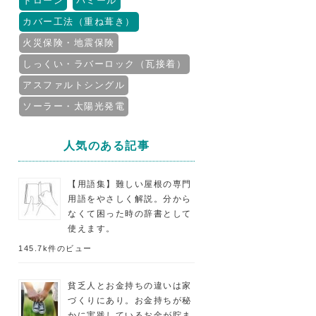
ドローン
パミール
カバー工法（重ね葺き）
火災保険・地震保険
しっくい・ラバーロック（瓦接着）
アスファルトシングル
ソーラー・太陽光発電
人気のある記事
【用語集】難しい屋根の専門
用語をやさしく解説。分から
なくて困った時の辞書として
使えます。
145.7k件のビュー
貧乏人とお金持ちの違いは家
づくりにあり。お金持ちが秘
かに実践しているお金が貯ま