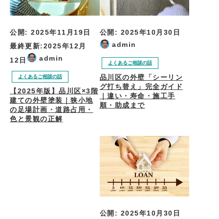
公開:
2025年11月19日
公開:
2025年10月30日
admin
最終更新:
2025年12月
admin
12日
よくあるご相談の話
品川区の外壁「シーリン
よくあるご相談の話
グ打ち替え」完全ガイド
【2025年版】品川区×3階
｜違い・寿命・施工手
建ての外壁塗装｜狭小地
順・助成まで
の足場計画・道路占用・
色と景観の正解
公開:
2025年10月30日