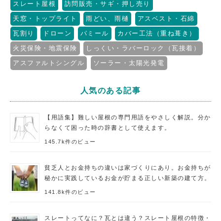
スレート屋根
訪問販売・サギ・押し売り
天窓・トップライト
雨どい、雨樋
アスベスト・石綿
瓦割り
ドローン
パミール
カバー工法（重ね葺き）
火災保険・地震保険
しっくい・ラバーロック（瓦接着）
アスファルトシングル
ソーラー・太陽光発電
人気のある記事
【用語集】難しい屋根の専門用語をやさしく解説。分か
らなくて困った時の辞書として使えます。
145.7k件のビュー
貧乏人とお金持ちの違いは家づくりにあり。お金持ちが
秘かに実践しているお金が貯まる正しい新築の建て方。
141.8k件のビュー
スレートってなに？瓦とは違う？スレート屋根の特徴・