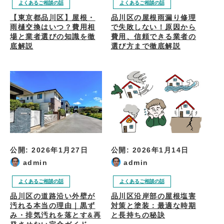
よくあるご相談の話
よくあるご相談の話
【東京都品川区】屋根・
品川区の屋根雨漏り修理
雨樋交換はいつ？費用相
で失敗しない！原因から
場と業者選びの知識を徹
費用、信頼できる業者の
底解説
選び方まで徹底解説
公開:
2026年1月27日
公開:
2026年1月14日
admin
admin
よくあるご相談の話
よくあるご相談の話
品川区の道路沿い外壁が
品川区沿岸部の屋根塩害
汚れる本当の理由｜黒ず
対策と塗装：最適な時期
み・排気汚れを落とす&再
と長持ちの秘訣