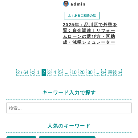
admin
よくあるご相談の話
2025年：品川区で外壁を
賢く資金調達｜リフォー
ムローンの選び方・区助
成・減税シミュレーター
2 / 64
«
1
2
3
4
5
...
10
20
30
...
»
最後 »
キーワード入力で探す
人気のキーワード