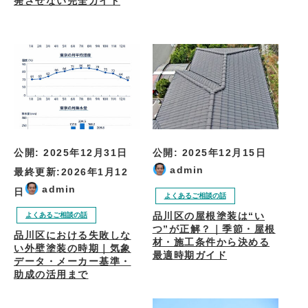
発させない完全ガイド
公開:
2025年12月31日
公開:
2025年12月15日
admin
最終更新:
2026年1月12
admin
日
よくあるご相談の話
品川区の屋根塗装は“い
よくあるご相談の話
つ”が正解？｜季節・屋根
品川区における失敗しな
材・施工条件から決める
い外壁塗装の時期｜気象
最適時期ガイド
データ・メーカー基準・
助成の活用まで