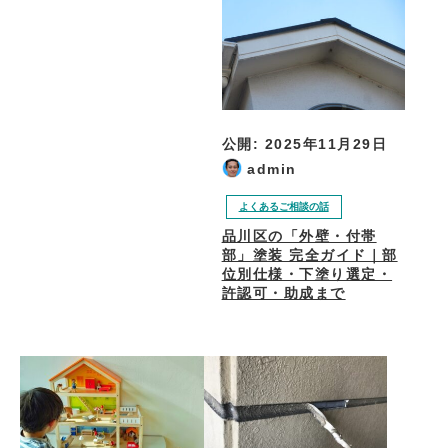
公開:
2025年11月29日
admin
よくあるご相談の話
品川区の「外壁・付帯
部」塗装 完全ガイド｜部
位別仕様・下塗り選定・
許認可・助成まで