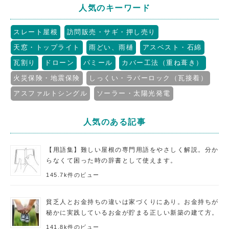
人気のキーワード
スレート屋根
訪問販売・サギ・押し売り
天窓・トップライト
雨どい、雨樋
アスベスト・石綿
瓦割り
ドローン
パミール
カバー工法（重ね葺き）
火災保険・地震保険
しっくい・ラバーロック（瓦接着）
アスファルトシングル
ソーラー・太陽光発電
人気のある記事
【用語集】難しい屋根の専門用語をやさしく解説。分か
らなくて困った時の辞書として使えます。
145.7k件のビュー
貧乏人とお金持ちの違いは家づくりにあり。お金持ちが
秘かに実践しているお金が貯まる正しい新築の建て方。
141.8k件のビュー