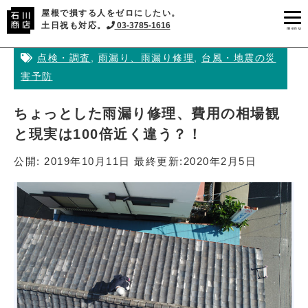
屋根で損する人をゼロにしたい。
土日祝も対応。
03-3785-1616
menu
点検・調査
,
雨漏り、雨漏り修理
,
台風・地震の災
害予防
ちょっとした雨漏り修理、費用の相場観
と現実は100倍近く違う？！
公開:
2019年10月11日
最終更新:
2020年2月5日