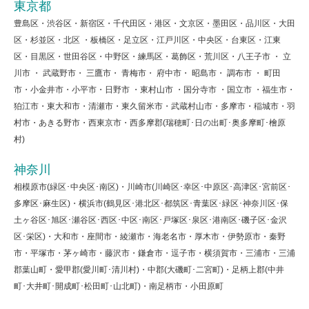
東京都
豊島区・渋谷区・新宿区・千代田区・港区・文京区・墨田区・品川区・大田
区・杉並区・北区 ・板橋区・足立区・江戸川区・中央区・台東区・江東
区・目黒区・世田谷区・中野区・練馬区・葛飾区・荒川区・八王子市 ・ 立
川市 ・ 武蔵野市・ 三鷹市・ 青梅市・ 府中市・ 昭島市・ 調布市 ・ 町田
市・小金井市・小平市・日野市 ・東村山市 ・国分寺市 ・国立市 ・福生市・
狛江市・東大和市・清瀬市・東久留米市・武蔵村山市・多摩市・稲城市・羽
村市・あきる野市・西東京市・西多摩郡(瑞穂町･日の出町･奥多摩町･檜原
村)
神奈川
相模原市(緑区･中央区･南区)・川崎市(川崎区･幸区･中原区･高津区･宮前区･
多摩区･麻生区)・横浜市(鶴見区･港北区･都筑区･青葉区･緑区･神奈川区･保
土ヶ谷区･旭区･瀬谷区･西区･中区･南区･戸塚区･泉区･港南区･磯子区･金沢
区･栄区)・大和市・座間市・綾瀬市・海老名市・厚木市・伊勢原市・秦野
市・平塚市・茅ヶ崎市・藤沢市・鎌倉市・逗子市・横須賀市・三浦市・三浦
郡葉山町・愛甲郡(愛川町･清川村)・中郡(大磯町･二宮町)・足柄上郡(中井
町･大井町･開成町･松田町･山北町)・南足柄市・小田原町