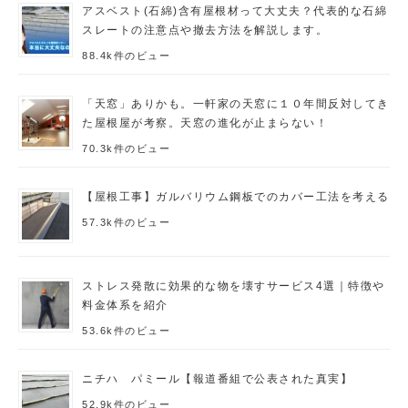
アスベスト(石綿)含有屋根材って大丈夫？代表的な石綿
スレートの注意点や撤去方法を解説します。
88.4k件のビュー
「天窓」ありかも。一軒家の天窓に１０年間反対してき
た屋根屋が考察。天窓の進化が止まらない！
70.3k件のビュー
【屋根工事】ガルバリウム鋼板でのカバー工法を考える
57.3k件のビュー
ストレス発散に効果的な物を壊すサービス4選｜特徴や
料金体系を紹介
53.6k件のビュー
ニチハ パミール【報道番組で公表された真実】
52.9k件のビュー