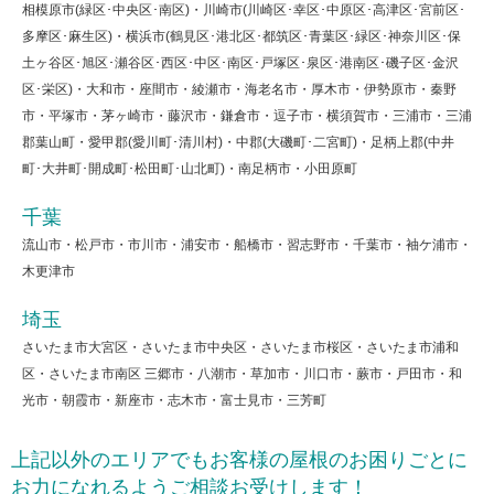
相模原市(緑区･中央区･南区)・川崎市(川崎区･幸区･中原区･高津区･宮前区･
多摩区･麻生区)・横浜市(鶴見区･港北区･都筑区･青葉区･緑区･神奈川区･保
土ヶ谷区･旭区･瀬谷区･西区･中区･南区･戸塚区･泉区･港南区･磯子区･金沢
区･栄区)・大和市・座間市・綾瀬市・海老名市・厚木市・伊勢原市・秦野
市・平塚市・茅ヶ崎市・藤沢市・鎌倉市・逗子市・横須賀市・三浦市・三浦
郡葉山町・愛甲郡(愛川町･清川村)・中郡(大磯町･二宮町)・足柄上郡(中井
町･大井町･開成町･松田町･山北町)・南足柄市・小田原町
千葉
流山市・松戸市・市川市・浦安市・船橋市・習志野市・千葉市・袖ケ浦市・
木更津市
埼玉
さいたま市大宮区・さいたま市中央区・さいたま市桜区・さいたま市浦和
区・さいたま市南区 三郷市・八潮市・草加市・川口市・蕨市・戸田市・和
光市・朝霞市・新座市・志木市・富士見市・三芳町
上記以外のエリアでもお客様の屋根のお困りごとに
お力になれるようご相談お受けします！