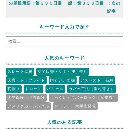
の屋根用語！第３３５日目
語！第３３６日目
キーワード入力で探す
人気のキーワード
スレート屋根
訪問販売・サギ・押し売り
天窓・トップライト
雨どい、雨樋
アスベスト・石綿
瓦割り
ドローン
パミール
カバー工法（重ね葺き）
火災保険・地震保険
しっくい・ラバーロック（瓦接着）
アスファルトシングル
ソーラー・太陽光発電
人気のある記事