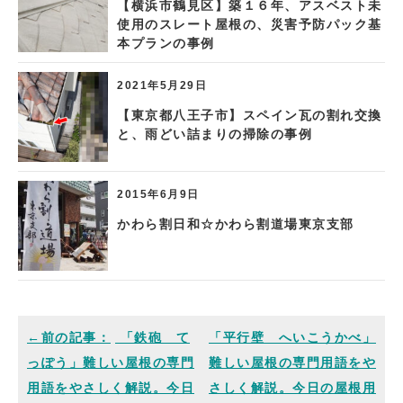
【横浜市鶴見区】築１６年、アスベスト未
使用のスレート屋根の、災害予防パック基
本プランの事例
2021年5月29日
【東京都八王子市】スペイン瓦の割れ交換
と、雨どい詰まりの掃除の事例
2015年6月9日
かわら割日和☆かわら割道場東京支部
「鉄砲 て
「平行壁 へいこうかべ」
っぽう」難しい屋根の専門
難しい屋根の専門用語をや
用語をやさしく解説。今日
さしく解説。今日の屋根用