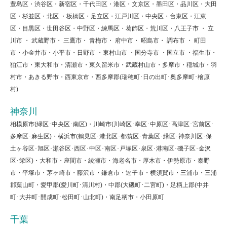
豊島区・渋谷区・新宿区・千代田区・港区・文京区・墨田区・品川区・大田
区・杉並区・北区 ・板橋区・足立区・江戸川区・中央区・台東区・江東
区・目黒区・世田谷区・中野区・練馬区・葛飾区・荒川区・八王子市 ・ 立
川市 ・ 武蔵野市・ 三鷹市・ 青梅市・ 府中市・ 昭島市・ 調布市 ・ 町田
市・小金井市・小平市・日野市 ・東村山市 ・国分寺市 ・国立市 ・福生市・
狛江市・東大和市・清瀬市・東久留米市・武蔵村山市・多摩市・稲城市・羽
村市・あきる野市・西東京市・西多摩郡(瑞穂町･日の出町･奥多摩町･檜原
村)
神奈川
相模原市(緑区･中央区･南区)・川崎市(川崎区･幸区･中原区･高津区･宮前区･
多摩区･麻生区)・横浜市(鶴見区･港北区･都筑区･青葉区･緑区･神奈川区･保
土ヶ谷区･旭区･瀬谷区･西区･中区･南区･戸塚区･泉区･港南区･磯子区･金沢
区･栄区)・大和市・座間市・綾瀬市・海老名市・厚木市・伊勢原市・秦野
市・平塚市・茅ヶ崎市・藤沢市・鎌倉市・逗子市・横須賀市・三浦市・三浦
郡葉山町・愛甲郡(愛川町･清川村)・中郡(大磯町･二宮町)・足柄上郡(中井
町･大井町･開成町･松田町･山北町)・南足柄市・小田原町
千葉