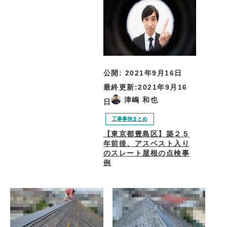
公開:
2021年9月16日
最終更新:
2021年9月16
津嶋 和也
日
工事事例まとめ
【東京都豊島区】築２５
年前後、アスベスト入り
のスレート屋根の点検事
例