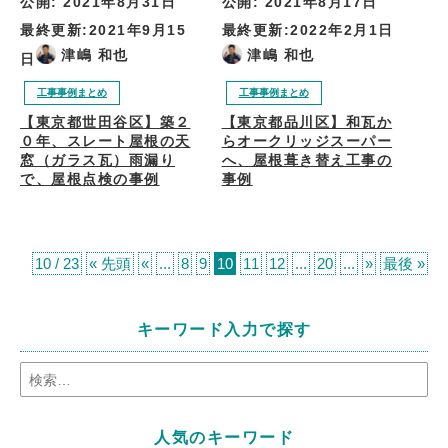
公開:
2021年8月31日
公開:
2021年8月17日
最終更新:
2021年9月15
最終更新:
2022年2月1日
津嶋 和也
津嶋 和也
日
工事事例まとめ
工事事例まとめ
【東京都世田谷区】築２
【東京都品川区】和瓦か
０年、スレート屋根の天
らオークリッジスーパー
窓（ガラス瓦）雨漏り
へ、屋根葺き替え工事の
で、屋根点検の事例
事例
10 / 23
« 先頭
«
...
8
9
10
11
12
...
20
...
»
最後 »
キーワード入力で探す
人気のキーワード