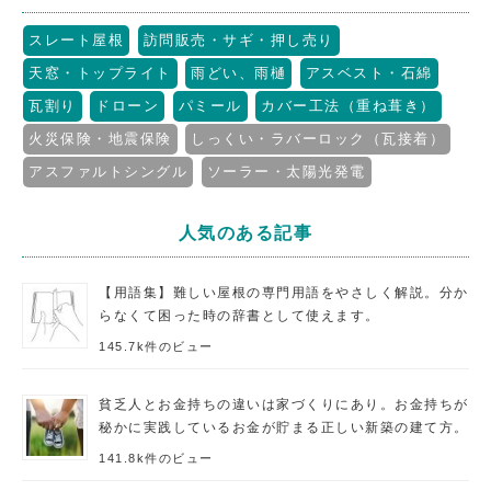
スレート屋根
訪問販売・サギ・押し売り
天窓・トップライト
雨どい、雨樋
アスベスト・石綿
瓦割り
ドローン
パミール
カバー工法（重ね葺き）
火災保険・地震保険
しっくい・ラバーロック（瓦接着）
アスファルトシングル
ソーラー・太陽光発電
人気のある記事
【用語集】難しい屋根の専門用語をやさしく解説。分か
らなくて困った時の辞書として使えます。
145.7k件のビュー
貧乏人とお金持ちの違いは家づくりにあり。お金持ちが
秘かに実践しているお金が貯まる正しい新築の建て方。
141.8k件のビュー