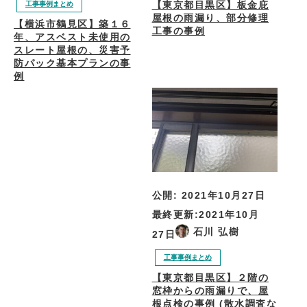
【東京都目黒区】板金庇
工事事例まとめ
屋根の雨漏り、部分修理
【横浜市鶴見区】築１６
工事の事例
年、アスベスト未使用の
スレート屋根の、災害予
防パック基本プランの事
例
公開:
2021年10月27日
最終更新:
2021年10月
石川 弘樹
27日
工事事例まとめ
【東京都目黒区】２階の
窓枠からの雨漏りで、屋
根点検の事例 (散水調査な