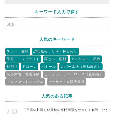
キーワード入力で探す
人気のキーワード
スレート屋根
訪問販売・サギ・押し売り
天窓・トップライト
雨どい、雨樋
アスベスト・石綿
瓦割り
ドローン
パミール
カバー工法（重ね葺き）
火災保険・地震保険
しっくい・ラバーロック（瓦接着）
アスファルトシングル
ソーラー・太陽光発電
人気のある記事
【用語集】難しい屋根の専門用語をやさしく解説。分か