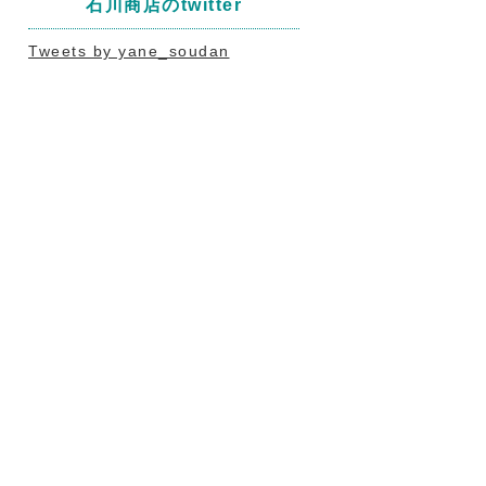
石川商店のtwitter
Tweets by yane_soudan