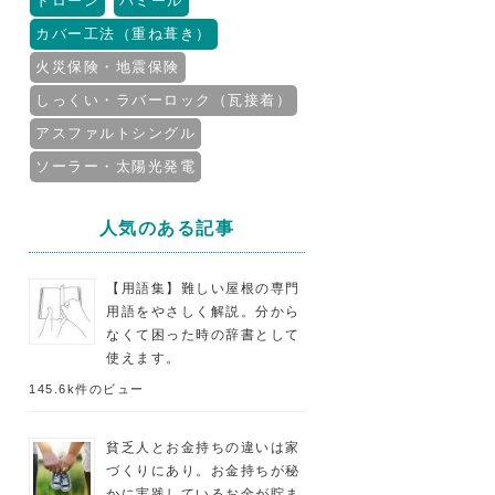
ドローン
パミール
カバー工法（重ね葺き）
火災保険・地震保険
しっくい・ラバーロック（瓦接着）
アスファルトシングル
ソーラー・太陽光発電
人気のある記事
【用語集】難しい屋根の専門
用語をやさしく解説。分から
なくて困った時の辞書として
使えます。
145.6k件のビュー
貧乏人とお金持ちの違いは家
づくりにあり。お金持ちが秘
かに実践しているお金が貯ま