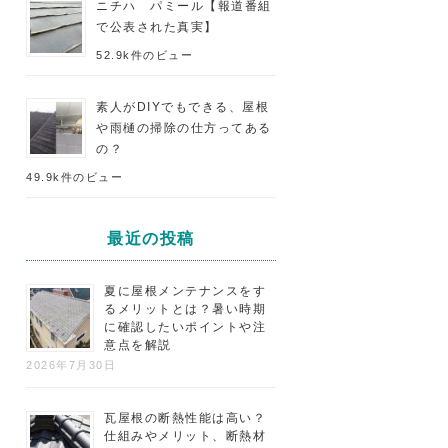
ニチハ パミール【報道番組
で公表された真実】
52.9k件のビュー
素人がDIYでもできる、屋根
や雨樋の掃除の仕方ってある
の？
49.9k件のビュー
最近の投稿
夏に屋根メンテナンスをす
るメリットとは？暑い時期
に確認したいポイントや注
意点を解説
2026年7月30日
瓦屋根の断熱性能は高い？
仕組みやメリット、断熱材