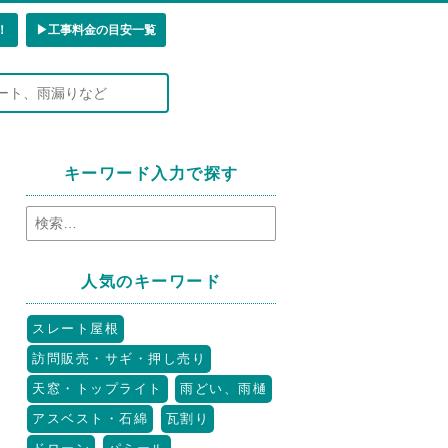
！
▶︎工事料金の目安一覧
キーワード入力で探す
人気のキーワード
スレート屋根
訪問販売・サギ・押し売り
天窓・トップライト
雨どい、雨樋
アスベスト・石綿
瓦割り