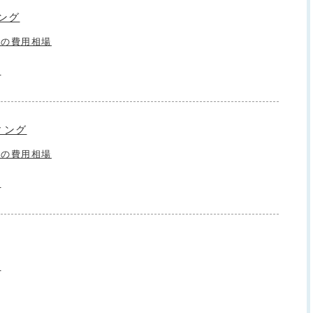
ング
えの費用相場
数
ィング
えの費用相場
数
場