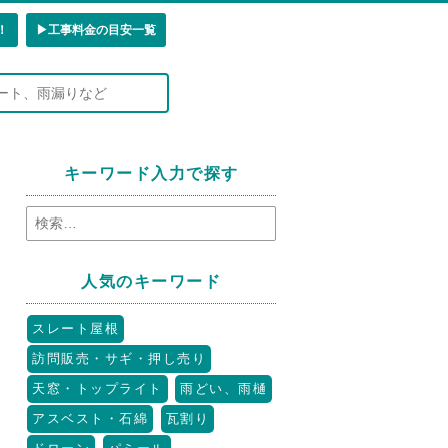
！
▶︎工事料金の目安一覧
キーワード入力で探す
人気のキーワード
スレート屋根
訪問販売・サギ・押し売り
天窓・トップライト
雨どい、雨樋
アスベスト・石綿
瓦割り