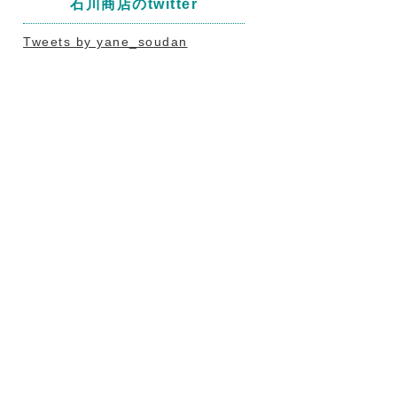
石川商店のtwitter
Tweets by yane_soudan