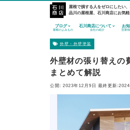
屋根で損する人をゼロにしたい、
品川の屋根屋、石川商店にお気軽
ブログ
石川商店について
お知
屋根のよみもの
会社の紹介
営業情
外壁・外壁塗装
外壁材の張り替えの
まとめて解説
公開:
2023年12月9日
最終更新:
202