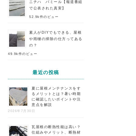
ニチハ パミール【報道番組
で公表された真実】
52.9k件のビュー
素人がDIYでもできる、屋根
や雨樋の掃除の仕方ってある
の？
49.9k件のビュー
最近の投稿
夏に屋根メンテナンスをす
るメリットとは？暑い時期
に確認したいポイントや注
意点を解説
2026年7月30日
瓦屋根の断熱性能は高い？
仕組みやメリット、断熱材