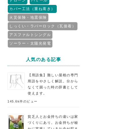
ドローン
パミール
カバー工法（重ね葺き）
火災保険・地震保険
しっくい・ラバーロック（瓦接着）
アスファルトシングル
ソーラー・太陽光発電
人気のある記事
【用語集】難しい屋根の専門
用語をやさしく解説。分から
なくて困った時の辞書として
使えます。
145.6k件のビュー
貧乏人とお金持ちの違いは家
づくりにあり。お金持ちが秘
かに実践しているお金が貯ま