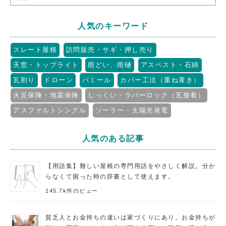
人気のキーワード
スレート屋根
訪問販売・サギ・押し売り
天窓・トップライト
雨どい、雨樋
アスベスト・石綿
瓦割り
ドローン
パミール
カバー工法（重ね葺き）
火災保険・地震保険
しっくい・ラバーロック（瓦接着）
アスファルトシングル
ソーラー・太陽光発電
人気のある記事
【用語集】難しい屋根の専門用語をやさしく解説。分か
らなくて困った時の辞書として使えます。
145.7k件のビュー
貧乏人とお金持ちの違いは家づくりにあり。お金持ちが