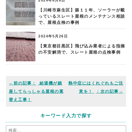
2024年6月6日
【川崎市麻生区】築１１年、ソーラーが載
っているスレート屋根のメンテナンス相談
で、屋根点検の事例
2024年5月26日
【東京都目黒区】飛び込み業者による指摘
の不安解消で、スレート屋根の点検事例
給湯機が鎮
熱中症にはくれぐれもご注
座してらっしゃる屋根の葺
意を！
替え工事！
キーワード入力で探す