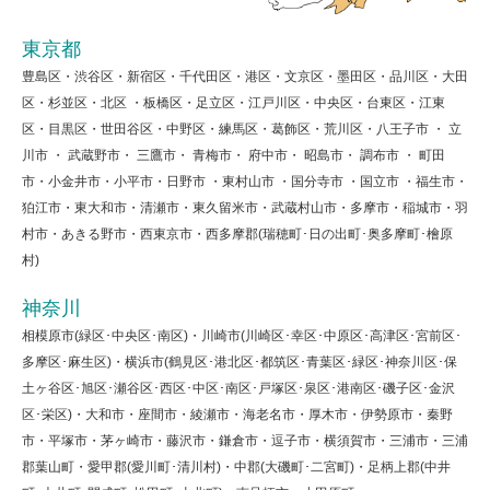
東京都
豊島区・渋谷区・新宿区・千代田区・港区・文京区・墨田区・品川区・大田
区・杉並区・北区 ・板橋区・足立区・江戸川区・中央区・台東区・江東
区・目黒区・世田谷区・中野区・練馬区・葛飾区・荒川区・八王子市 ・ 立
川市 ・ 武蔵野市・ 三鷹市・ 青梅市・ 府中市・ 昭島市・ 調布市 ・ 町田
市・小金井市・小平市・日野市 ・東村山市 ・国分寺市 ・国立市 ・福生市・
狛江市・東大和市・清瀬市・東久留米市・武蔵村山市・多摩市・稲城市・羽
村市・あきる野市・西東京市・西多摩郡(瑞穂町･日の出町･奥多摩町･檜原
村)
神奈川
相模原市(緑区･中央区･南区)・川崎市(川崎区･幸区･中原区･高津区･宮前区･
多摩区･麻生区)・横浜市(鶴見区･港北区･都筑区･青葉区･緑区･神奈川区･保
土ヶ谷区･旭区･瀬谷区･西区･中区･南区･戸塚区･泉区･港南区･磯子区･金沢
区･栄区)・大和市・座間市・綾瀬市・海老名市・厚木市・伊勢原市・秦野
市・平塚市・茅ヶ崎市・藤沢市・鎌倉市・逗子市・横須賀市・三浦市・三浦
郡葉山町・愛甲郡(愛川町･清川村)・中郡(大磯町･二宮町)・足柄上郡(中井