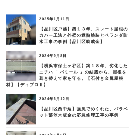
2025年1月11日
【品川区戸越】築１３年、スレート屋根の
カバー工法と外壁の遮熱塗装とベランダ防
水工事の事例【品川区助成金】
2024年9月8日
【横浜市保土ヶ谷区】築１８年、劣化した
ニチハ「 パミール 」の結露から、屋根を
葺き替えて家を守る。【石付き金属屋根
材】【ディプロⅡ】
2024年6月12日
【品川区西中延】強風でめくれた、パラペ
ット部笠木板金の応急修理工事の事例