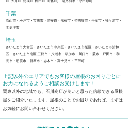
町･大井町･開成町･松田町･山北町)・南足柄市・小田原町
千葉
流山市・松戸市・市川市・浦安市・船橋市・習志野市・千葉市・袖ケ浦市・
木更津市
埼玉
さいたま市大宮区・さいたま市中央区・さいたま市桜区・さいたま市浦和
区・さいたま市南区 三郷市・八潮市・草加市・川口市・蕨市・戸田市・和
光市・朝霞市・新座市・志木市・富士見市・三芳町
上記以外のエリアでもお客様の屋根のお困りごとに
お力になれるようご相談お受けします！
関東以外の地域でも、石川商店が良いと思った信頼できる屋根
屋をご紹介いたします。屋根のことでお困りであれば、まずは
お気軽にお問い合わせください。