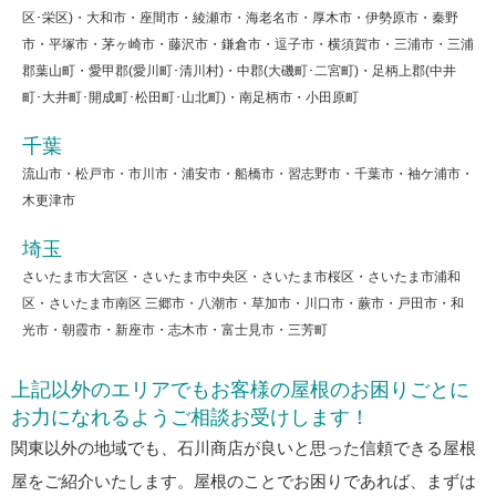
区･栄区)・大和市・座間市・綾瀬市・海老名市・厚木市・伊勢原市・秦野
市・平塚市・茅ヶ崎市・藤沢市・鎌倉市・逗子市・横須賀市・三浦市・三浦
郡葉山町・愛甲郡(愛川町･清川村)・中郡(大磯町･二宮町)・足柄上郡(中井
町･大井町･開成町･松田町･山北町)・南足柄市・小田原町
千葉
流山市・松戸市・市川市・浦安市・船橋市・習志野市・千葉市・袖ケ浦市・
木更津市
埼玉
さいたま市大宮区・さいたま市中央区・さいたま市桜区・さいたま市浦和
区・さいたま市南区 三郷市・八潮市・草加市・川口市・蕨市・戸田市・和
光市・朝霞市・新座市・志木市・富士見市・三芳町
上記以外のエリアでもお客様の屋根のお困りごとに
お力になれるようご相談お受けします！
関東以外の地域でも、石川商店が良いと思った信頼できる屋根
屋をご紹介いたします。屋根のことでお困りであれば、まずは