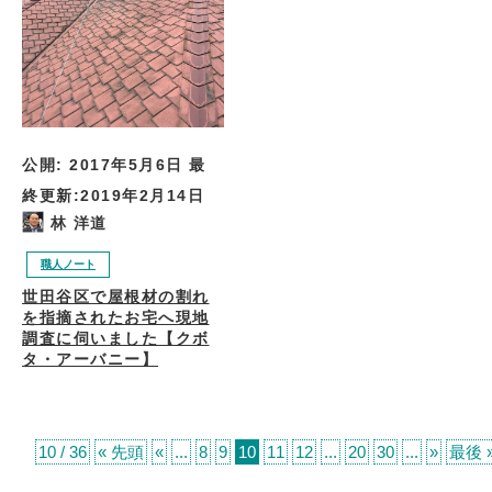
公開:
2017年5月6日
最
終更新:
2019年2月14日
林 洋道
職人ノート
世田谷区で屋根材の割れ
を指摘されたお宅へ現地
調査に伺いました【クボ
タ・アーバニー】
10 / 36
« 先頭
«
...
8
9
10
11
12
...
20
30
...
»
最後 