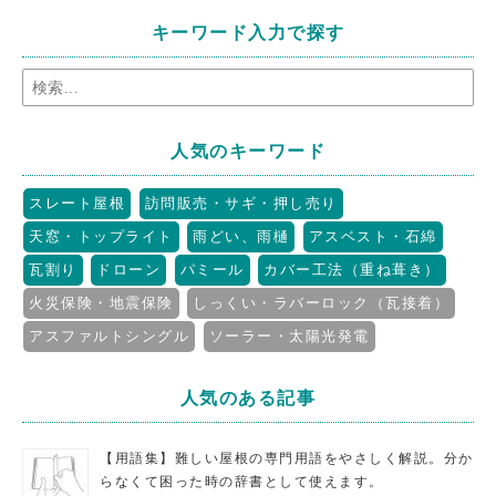
キーワード入力で探す
人気のキーワード
スレート屋根
訪問販売・サギ・押し売り
天窓・トップライト
雨どい、雨樋
アスベスト・石綿
瓦割り
ドローン
パミール
カバー工法（重ね葺き）
火災保険・地震保険
しっくい・ラバーロック（瓦接着）
アスファルトシングル
ソーラー・太陽光発電
人気のある記事
【用語集】難しい屋根の専門用語をやさしく解説。分か
らなくて困った時の辞書として使えます。