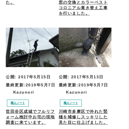
た。
窓の交換とカラーベスト
コロニアル葺き替え工事
を行いました。
公開:
2017年5月15日
公開:
2017年5月13日
最終更新:
2019年5月7日
最終更新:
2019年5月7日
Kazunori
Kazunori
職人ノート
職人ノート
世田谷区成城でフルリフ
川崎市多摩区で外れた竪
ォーム検討中お宅の現地
樋を補修しスッキリした
調査に来ています。
見た目に仕上げました。