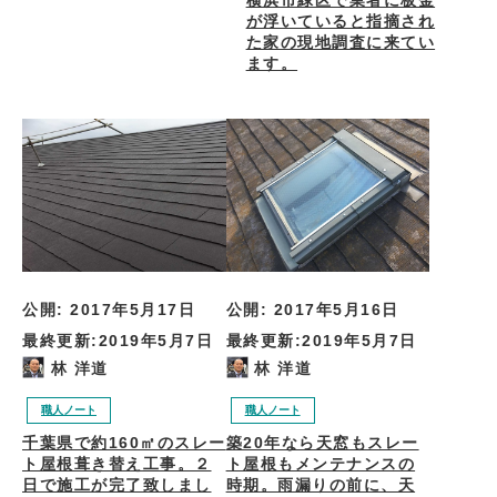
横浜市緑区で業者に板金
が浮いていると指摘され
た家の現地調査に来てい
ます。
公開:
2017年5月17日
公開:
2017年5月16日
最終更新:
2019年5月7日
最終更新:
2019年5月7日
林 洋道
林 洋道
職人ノート
職人ノート
千葉県で約160㎡のスレー
築20年なら天窓もスレー
ト屋根葺き替え工事。２
ト屋根もメンテナンスの
日で施工が完了致しまし
時期。雨漏りの前に、天