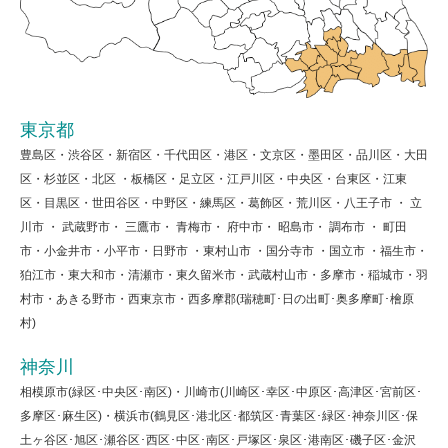
東京都
豊島区・渋谷区・新宿区・千代田区・港区・文京区・墨田区・品川区・大田
区・杉並区・北区 ・板橋区・足立区・江戸川区・中央区・台東区・江東
区・目黒区・世田谷区・中野区・練馬区・葛飾区・荒川区・八王子市 ・ 立
川市 ・ 武蔵野市・ 三鷹市・ 青梅市・ 府中市・ 昭島市・ 調布市 ・ 町田
市・小金井市・小平市・日野市 ・東村山市 ・国分寺市 ・国立市 ・福生市・
狛江市・東大和市・清瀬市・東久留米市・武蔵村山市・多摩市・稲城市・羽
村市・あきる野市・西東京市・西多摩郡(瑞穂町･日の出町･奥多摩町･檜原
村)
神奈川
相模原市(緑区･中央区･南区)・川崎市(川崎区･幸区･中原区･高津区･宮前区･
多摩区･麻生区)・横浜市(鶴見区･港北区･都筑区･青葉区･緑区･神奈川区･保
土ヶ谷区･旭区･瀬谷区･西区･中区･南区･戸塚区･泉区･港南区･磯子区･金沢