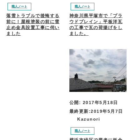
職人ノート
職人ノート
神奈川県平塚市で「プラ
落雪トラブルで後悔する
ウドプレイン」平板洋瓦
前に！屋根塗装の前に雪
の工事で瓦の荷揚げをし
止め金具設置工事に伺い
ました。
ました
公開:
2017年5月18日
最終更新:
2019年5月7日
Kazunori
職人ノート