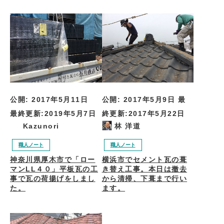
公開:
2017年5月11日
公開:
2017年5月9日
最
最終更新:
2019年5月7日
終更新:
2017年5月22日
Kazunori
林 洋道
職人ノート
職人ノート
神奈川県厚木市で「ロー
横浜市でセメント瓦の葺
マンLL４０」平板瓦の工
き替え工事。本日は撤去
事で瓦の荷揚げをしまし
から清掃、下葺まで行い
た。
ます。