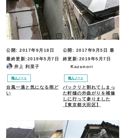
公開:
2017年9月18日
公開:
2017年9月5日
最
最終更新:
2019年5月7日
終更新:
2019年5月7日
井上 利里子
Kazunori
職人ノート
職人ノート
台風一過と気になる雨ど
パックリと割れてしまっ
い
た軒樋の外曲がりを補修
しに行って参りました
【東京都大田区】