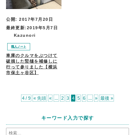
公開:
2017年7月20日
最終更新:
2019年5月7日
Kazunori
職人ノート
車庫のクルマをぶつけて
破損した竪樋を補修しに
行って参りました【横浜
市保土ヶ谷区】
4 / 9
« 先頭
«
...
2
3
4
5
6
...
»
最後 »
キーワード入力で探す