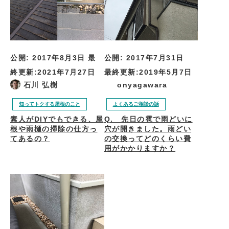
公開:
2017年7月31日
公開:
2017年8月3日
最
最終更新:
2019年5月7日
終更新:
2021年7月27日
onyagawara
石川 弘樹
よくあるご相談の話
知ってトクする屋根のこと
Q. 先日の雹で雨どいに
素人がDIYでもできる、屋
穴が開きました。雨どい
根や雨樋の掃除の仕方っ
の交換ってどのくらい費
てあるの？
用がかかりますか？