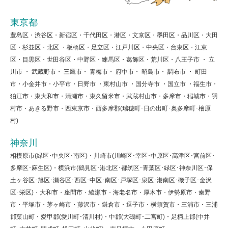
東京都
豊島区・渋谷区・新宿区・千代田区・港区・文京区・墨田区・品川区・大田
区・杉並区・北区 ・板橋区・足立区・江戸川区・中央区・台東区・江東
区・目黒区・世田谷区・中野区・練馬区・葛飾区・荒川区・八王子市 ・ 立
川市 ・ 武蔵野市・ 三鷹市・ 青梅市・ 府中市・ 昭島市・ 調布市 ・ 町田
市・小金井市・小平市・日野市 ・東村山市 ・国分寺市 ・国立市 ・福生市・
狛江市・東大和市・清瀬市・東久留米市・武蔵村山市・多摩市・稲城市・羽
村市・あきる野市・西東京市・西多摩郡(瑞穂町･日の出町･奥多摩町･檜原
村)
神奈川
相模原市(緑区･中央区･南区)・川崎市(川崎区･幸区･中原区･高津区･宮前区･
多摩区･麻生区)・横浜市(鶴見区･港北区･都筑区･青葉区･緑区･神奈川区･保
土ヶ谷区･旭区･瀬谷区･西区･中区･南区･戸塚区･泉区･港南区･磯子区･金沢
区･栄区)・大和市・座間市・綾瀬市・海老名市・厚木市・伊勢原市・秦野
市・平塚市・茅ヶ崎市・藤沢市・鎌倉市・逗子市・横須賀市・三浦市・三浦
郡葉山町・愛甲郡(愛川町･清川村)・中郡(大磯町･二宮町)・足柄上郡(中井