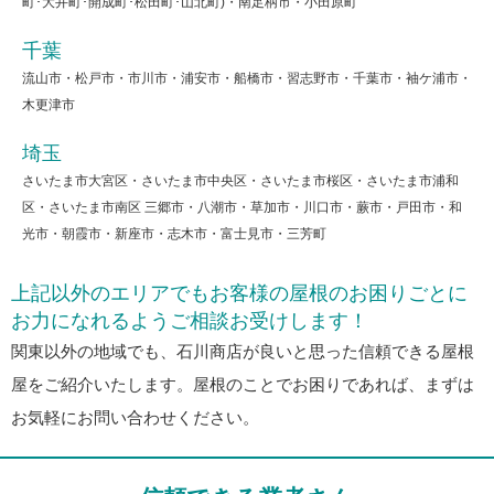
町･大井町･開成町･松田町･山北町)・南足柄市・小田原町
千葉
流山市・松戸市・市川市・浦安市・船橋市・習志野市・千葉市・袖ケ浦市・
木更津市
埼玉
さいたま市大宮区・さいたま市中央区・さいたま市桜区・さいたま市浦和
区・さいたま市南区 三郷市・八潮市・草加市・川口市・蕨市・戸田市・和
光市・朝霞市・新座市・志木市・富士見市・三芳町
上記以外のエリアでもお客様の屋根のお困りごとに
お力になれるようご相談お受けします！
関東以外の地域でも、石川商店が良いと思った信頼できる屋根
屋をご紹介いたします。屋根のことでお困りであれば、まずは
お気軽にお問い合わせください。