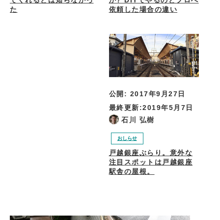
か? DIYでやるのとプロへ
てくれるとは知らなかっ
依頼した場合の違い
た
公開:
2017年9月27日
最終更新:
2019年5月7日
石川 弘樹
おしらせ
戸越銀座ぶらり。意外な
注目スポットは戸越銀座
駅舎の屋根。