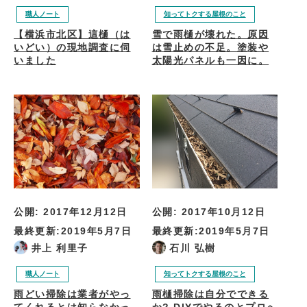
職人ノート
知ってトクする屋根のこと
【横浜市北区】這樋（は
雪で雨樋が壊れた。原因
いどい）の現地調査に伺
は雪止めの不足。塗装や
いました
太陽光パネルも一因に。
公開:
2017年10月12日
公開:
2017年12月12日
最終更新:
2019年5月7日
最終更新:
2019年5月7日
石川 弘樹
井上 利里子
知ってトクする屋根のこと
職人ノート
雨樋掃除は自分でできる
雨どい掃除は業者がやっ