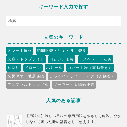
キーワード入力で探す
人気のキーワード
スレート屋根
訪問販売・サギ・押し売り
天窓・トップライト
雨どい、雨樋
アスベスト・石綿
瓦割り
ドローン
パミール
カバー工法（重ね葺き）
火災保険・地震保険
しっくい・ラバーロック（瓦接着）
アスファルトシングル
ソーラー・太陽光発電
人気のある記事
【用語集】難しい屋根の専門用語をやさしく解説。分か
らなくて困った時の辞書として使えます。