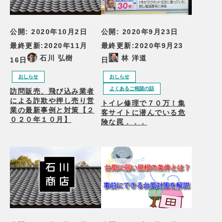
公開:
2020年10月2日
公開:
2020年9月23日
最終更新:
2020年11月
最終更新:
2020年9月23
石川 弘樹
林 洋道
16日
日
おしらせ
おしらせ
よくあるご相談の話
訪問販売、飛び込み業者
による詐欺や押し売り営
トイレ修理で７０万！集
業の最新事例と対策【２
客サイトに潜んでいる危
０２０年１０月】
険な罠．．．