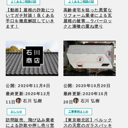
よくあるご相談の話
よくあるご相談の話
【動画】屋根の詐欺につ
高齢者宅を狙った悪質な
いてガチ対談！良くある
リフォーム業者による瓦
手口を徹底解説していき
屋根の被害…ラバーロッ
ます！
クと漆喰の重ね塗り
公開:
2020年11月4日
公開:
2020年10月20日
最終更新:
2020年12月
最終更新:
2020年10月
石川 弘樹
石川 弘樹
11日
20日
おしらせ
工事事例まとめ
訪問販売、飛び込み業者
【東京都北区】ベルック
による詐欺や押し売り営
スの天窓のガラスパッキ