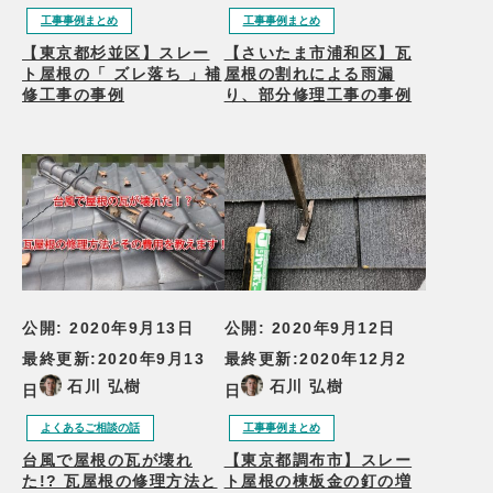
工事事例まとめ
工事事例まとめ
【東京都杉並区】スレー
【さいたま市浦和区】瓦
ト屋根の「 ズレ落ち 」補
屋根の割れによる雨漏
修工事の事例
り、部分修理工事の事例
公開:
2020年9月13日
公開:
2020年9月12日
最終更新:
2020年9月13
最終更新:
2020年12月2
石川 弘樹
石川 弘樹
日
日
よくあるご相談の話
工事事例まとめ
台風で屋根の瓦が壊れ
【東京都調布市】スレー
た!? 瓦屋根の修理方法と
ト屋根の棟板金の釘の増