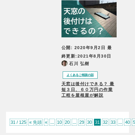
公開:
2020年9月2日
最
終更新:
2021年8月30日
石川 弘樹
よくあるご相談の話
天窓は後付けできる？ 最
短３日、６０万円の作業
工程を屋根屋が解説
31 / 125
« 先頭
«
...
10
20
...
29
30
31
32
33
...
40