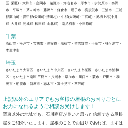
区･栄区)・大和市・座間市・綾瀬市・海老名市・厚木市・伊勢原市・秦野
市・平塚市・茅ヶ崎市・藤沢市・鎌倉市・逗子市・横須賀市・三浦市・三浦
郡葉山町・愛甲郡(愛川町･清川村)・中郡(大磯町･二宮町)・足柄上郡(中井
町･大井町･開成町･松田町･山北町)・南足柄市・小田原町
千葉
流山市・松戸市・市川市・浦安市・船橋市・習志野市・千葉市・袖ケ浦市・
木更津市
埼玉
さいたま市大宮区・さいたま市中央区・さいたま市桜区・さいたま市浦和
区・さいたま市南区 三郷市・八潮市・草加市・川口市・蕨市・戸田市・和
光市・朝霞市・新座市・志木市・富士見市・三芳町
上記以外のエリアでもお客様の屋根のお困りごとに
お力になれるようご相談お受けします！
関東以外の地域でも、石川商店が良いと思った信頼できる屋根
屋をご紹介いたします。屋根のことでお困りであれば、まずは