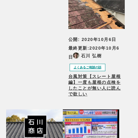
公開:
2020年10月6日
最終更新:
2020年10月6
石川 弘樹
日
よくあるご相談の話
台風対策【スレート屋根
編】一度も屋根の点検を
したことが無い人に読ん
で欲しい