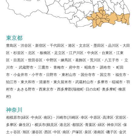
東京都
豊島区・渋谷区・新宿区・千代田区・港区・文京区・墨田区・品川区・大田
区・杉並区・北区 ・板橋区・足立区・江戸川区・中央区・台東区・江東
区・目黒区・世田谷区・中野区・練馬区・葛飾区・荒川区・八王子市 ・ 立
川市 ・ 武蔵野市・ 三鷹市・ 青梅市・ 府中市・ 昭島市・ 調布市 ・ 町田
市・小金井市・小平市・日野市 ・東村山市 ・国分寺市 ・国立市 ・福生市・
狛江市・東大和市・清瀬市・東久留米市・武蔵村山市・多摩市・稲城市・羽
村市・あきる野市・西東京市・西多摩郡(瑞穂町･日の出町･奥多摩町･檜原
村)
神奈川
相模原市(緑区･中央区･南区)・川崎市(川崎区･幸区･中原区･高津区･宮前区･
多摩区･麻生区)・横浜市(鶴見区･港北区･都筑区･青葉区･緑区･神奈川区･保
土ヶ谷区･旭区･瀬谷区･西区･中区･南区･戸塚区･泉区･港南区･磯子区･金沢