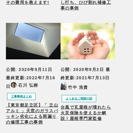
その費用を教えます!
し打ち、ひび割れ補修工
事の事例
公開:
2020年9月11日
公開:
2020年9月2日
最
最終更新:
2022年7月16
終更新:
2021年7月13日
石川 弘樹
日
竹中 浩貴
工事事例まとめ
よくあるご相談の話
【東京都足立区】「 立山
台風で瓦屋根が壊れたら
アルミ 」天窓のガラスパ
火災保険を使えるか解
ッキン劣化による雨漏り
説！屋根専門家監修
の修理工事の事例