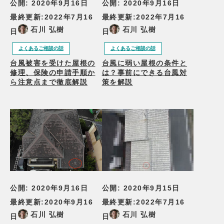
公開:
2020年9月16日
公開:
2020年9月16日
最終更新:
2022年7月16
最終更新:
2022年7月16
石川 弘樹
石川 弘樹
日
日
よくあるご相談の話
よくあるご相談の話
台風被害を受けた屋根の
台風に弱い屋根の条件と
修理、保険の申請手順か
は？事前にできる台風対
ら注意点まで徹底解説
策を解説
公開:
2020年9月16日
公開:
2020年9月15日
最終更新:
2020年9月16
最終更新:
2022年7月16
石川 弘樹
石川 弘樹
日
日