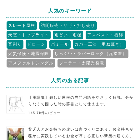
人気のキーワード
スレート屋根
訪問販売・サギ・押し売り
天窓・トップライト
雨どい、雨樋
アスベスト・石綿
瓦割り
ドローン
パミール
カバー工法（重ね葺き）
火災保険・地震保険
しっくい・ラバーロック（瓦接着）
アスファルトシングル
ソーラー・太陽光発電
人気のある記事
【用語集】難しい屋根の専門用語をやさしく解説。分か
らなくて困った時の辞書として使えます。
145.7k件のビュー
貧乏人とお金持ちの違いは家づくりにあり。お金持ちが
秘かに実践しているお金が貯まる正しい新築の建て方。