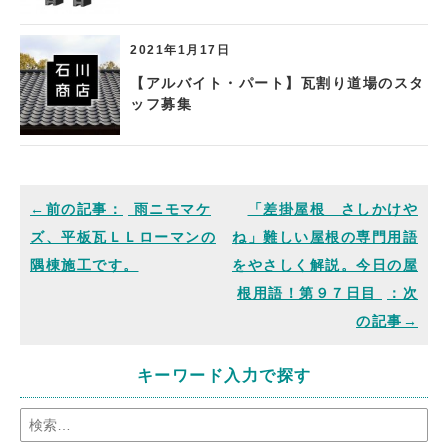
2021年1月17日
【アルバイト・パート】瓦割り道場のスタ
ッフ募集
雨ニモマケ
「差掛屋根 さしかけや
ズ、平板瓦ＬＬローマンの
ね」難しい屋根の専門用語
隅棟施工です。
をやさしく解説。今日の屋
根用語！第９７日目
キーワード入力で探す