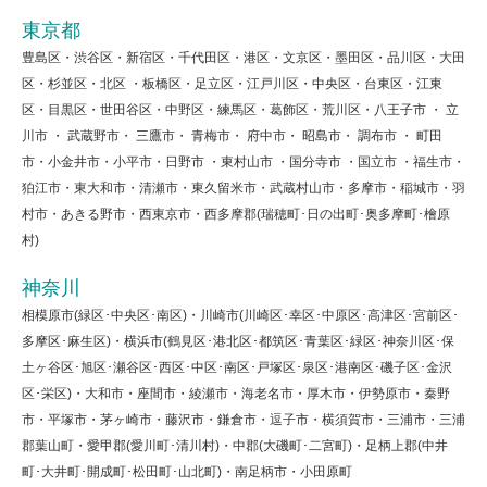
東京都
豊島区・渋谷区・新宿区・千代田区・港区・文京区・墨田区・品川区・大田
区・杉並区・北区 ・板橋区・足立区・江戸川区・中央区・台東区・江東
区・目黒区・世田谷区・中野区・練馬区・葛飾区・荒川区・八王子市 ・ 立
川市 ・ 武蔵野市・ 三鷹市・ 青梅市・ 府中市・ 昭島市・ 調布市 ・ 町田
市・小金井市・小平市・日野市 ・東村山市 ・国分寺市 ・国立市 ・福生市・
狛江市・東大和市・清瀬市・東久留米市・武蔵村山市・多摩市・稲城市・羽
村市・あきる野市・西東京市・西多摩郡(瑞穂町･日の出町･奥多摩町･檜原
村)
神奈川
相模原市(緑区･中央区･南区)・川崎市(川崎区･幸区･中原区･高津区･宮前区･
多摩区･麻生区)・横浜市(鶴見区･港北区･都筑区･青葉区･緑区･神奈川区･保
土ヶ谷区･旭区･瀬谷区･西区･中区･南区･戸塚区･泉区･港南区･磯子区･金沢
区･栄区)・大和市・座間市・綾瀬市・海老名市・厚木市・伊勢原市・秦野
市・平塚市・茅ヶ崎市・藤沢市・鎌倉市・逗子市・横須賀市・三浦市・三浦
郡葉山町・愛甲郡(愛川町･清川村)・中郡(大磯町･二宮町)・足柄上郡(中井
町･大井町･開成町･松田町･山北町)・南足柄市・小田原町