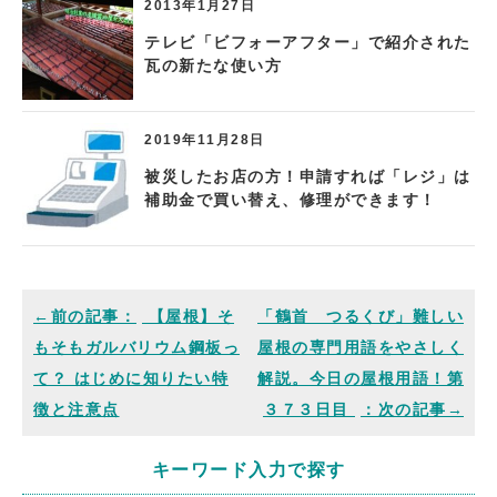
2013年1月27日
テレビ「ビフォーアフター」で紹介された
瓦の新たな使い方
2019年11月28日
被災したお店の方！申請すれば「レジ」は
補助金で買い替え、修理ができます！
【屋根】そ
「鶴首 つるくび」難しい
もそもガルバリウム鋼板っ
屋根の専門用語をやさしく
て？ はじめに知りたい特
解説。今日の屋根用語！第
徴と注意点
３７３日目
キーワード入力で探す