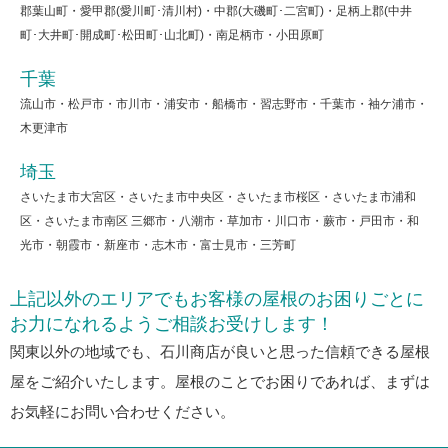
郡葉山町・愛甲郡(愛川町･清川村)・中郡(大磯町･二宮町)・足柄上郡(中井
町･大井町･開成町･松田町･山北町)・南足柄市・小田原町
千葉
流山市・松戸市・市川市・浦安市・船橋市・習志野市・千葉市・袖ケ浦市・
木更津市
埼玉
さいたま市大宮区・さいたま市中央区・さいたま市桜区・さいたま市浦和
区・さいたま市南区 三郷市・八潮市・草加市・川口市・蕨市・戸田市・和
光市・朝霞市・新座市・志木市・富士見市・三芳町
上記以外のエリアでもお客様の屋根のお困りごとに
お力になれるようご相談お受けします！
関東以外の地域でも、石川商店が良いと思った信頼できる屋根
屋をご紹介いたします。屋根のことでお困りであれば、まずは
お気軽にお問い合わせください。