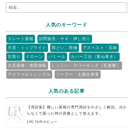
人気のキーワード
スレート屋根
訪問販売・サギ・押し売り
天窓・トップライト
雨どい、雨樋
アスベスト・石綿
瓦割り
ドローン
パミール
カバー工法（重ね葺き）
火災保険・地震保険
しっくい・ラバーロック（瓦接着）
アスファルトシングル
ソーラー・太陽光発電
人気のある記事
【用語集】難しい屋根の専門用語をやさしく解説。分か
らなくて困った時の辞書として使えます。
145.7k件のビュー