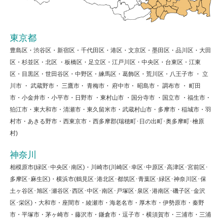
東京都
豊島区・渋谷区・新宿区・千代田区・港区・文京区・墨田区・品川区・大田
区・杉並区・北区 ・板橋区・足立区・江戸川区・中央区・台東区・江東
区・目黒区・世田谷区・中野区・練馬区・葛飾区・荒川区・八王子市 ・ 立
川市 ・ 武蔵野市・ 三鷹市・ 青梅市・ 府中市・ 昭島市・ 調布市 ・ 町田
市・小金井市・小平市・日野市 ・東村山市 ・国分寺市 ・国立市 ・福生市・
狛江市・東大和市・清瀬市・東久留米市・武蔵村山市・多摩市・稲城市・羽
村市・あきる野市・西東京市・西多摩郡(瑞穂町･日の出町･奥多摩町･檜原
村)
神奈川
相模原市(緑区･中央区･南区)・川崎市(川崎区･幸区･中原区･高津区･宮前区･
多摩区･麻生区)・横浜市(鶴見区･港北区･都筑区･青葉区･緑区･神奈川区･保
土ヶ谷区･旭区･瀬谷区･西区･中区･南区･戸塚区･泉区･港南区･磯子区･金沢
区･栄区)・大和市・座間市・綾瀬市・海老名市・厚木市・伊勢原市・秦野
市・平塚市・茅ヶ崎市・藤沢市・鎌倉市・逗子市・横須賀市・三浦市・三浦