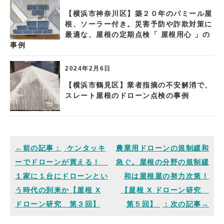
【横浜市神奈川区】築２０年のパミール屋
根、ソーラー付き。災害予防や詐欺対策に
最適な、屋根の定期点検「 屋根用心 」の
事例
2024年2月6日
【横浜市鶴見区】業者指摘の不安解消で、
スレート屋根のドローン点検の事例
ケンタッキ
農業用ドローンの規制緩和
ーでドローンが買える！
急ぐ。屋根の分野の規制緩
１家に１台にドローンとい
和は屋根屋の努力次第！
う時代の到来か【屋根 X
【屋根 X ドローン研究
ドローン研究 第３回】
第５回】