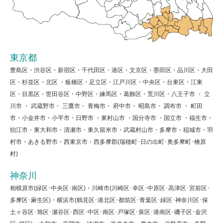
東京都
豊島区・渋谷区・新宿区・千代田区・港区・文京区・墨田区・品川区・大田
区・杉並区・北区 ・板橋区・足立区・江戸川区・中央区・台東区・江東
区・目黒区・世田谷区・中野区・練馬区・葛飾区・荒川区・八王子市 ・ 立
川市 ・ 武蔵野市・ 三鷹市・ 青梅市・ 府中市・ 昭島市・ 調布市 ・ 町田
市・小金井市・小平市・日野市 ・東村山市 ・国分寺市 ・国立市 ・福生市・
狛江市・東大和市・清瀬市・東久留米市・武蔵村山市・多摩市・稲城市・羽
村市・あきる野市・西東京市・西多摩郡(瑞穂町･日の出町･奥多摩町･檜原
村)
神奈川
相模原市(緑区･中央区･南区)・川崎市(川崎区･幸区･中原区･高津区･宮前区･
多摩区･麻生区)・横浜市(鶴見区･港北区･都筑区･青葉区･緑区･神奈川区･保
土ヶ谷区･旭区･瀬谷区･西区･中区･南区･戸塚区･泉区･港南区･磯子区･金沢