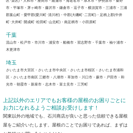
区･栄区)・大和市・座間市・綾瀬市・海老名市・厚木市・伊勢原市・秦野
市・平塚市・茅ヶ崎市・藤沢市・鎌倉市・逗子市・横須賀市・三浦市・三浦
郡葉山町・愛甲郡(愛川町･清川村)・中郡(大磯町･二宮町)・足柄上郡(中井
町･大井町･開成町･松田町･山北町)・南足柄市・小田原町
千葉
流山市・松戸市・市川市・浦安市・船橋市・習志野市・千葉市・袖ケ浦市・
木更津市
埼玉
さいたま市大宮区・さいたま市中央区・さいたま市桜区・さいたま市浦和
区・さいたま市南区 三郷市・八潮市・草加市・川口市・蕨市・戸田市・和
光市・朝霞市・新座市・志木市・富士見市・三芳町
上記以外のエリアでもお客様の屋根のお困りごとに
お力になれるようご相談お受けします！
関東以外の地域でも、石川商店が良いと思った信頼できる屋根
屋をご紹介いたします。屋根のことでお困りであれば、まずは