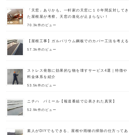
「天窓」ありかも。一軒家の天窓に１０年間反対してき
た屋根屋が考察。天窓の進化が止まらない！
70.3k件のビュー
【屋根工事】ガルバリウム鋼板でのカバー工法を考える
57.3k件のビュー
ストレス発散に効果的な物を壊すサービス4選｜特徴や
料金体系を紹介
53.5k件のビュー
ニチハ パミール【報道番組で公表された真実】
52.9k件のビュー
素人がDIYでもできる、屋根や雨樋の掃除の仕方ってあ