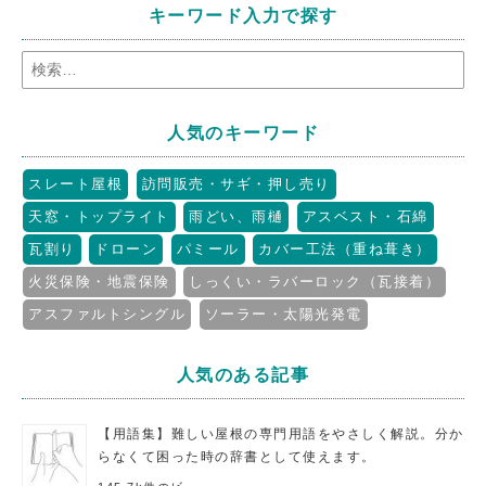
キーワード入力で探す
人気のキーワード
スレート屋根
訪問販売・サギ・押し売り
天窓・トップライト
雨どい、雨樋
アスベスト・石綿
瓦割り
ドローン
パミール
カバー工法（重ね葺き）
火災保険・地震保険
しっくい・ラバーロック（瓦接着）
アスファルトシングル
ソーラー・太陽光発電
人気のある記事
【用語集】難しい屋根の専門用語をやさしく解説。分か
らなくて困った時の辞書として使えます。