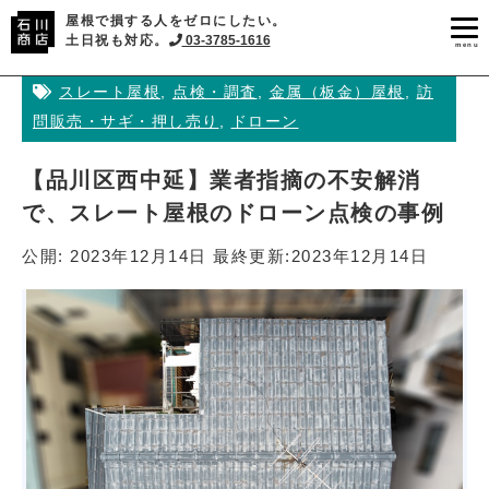
屋根で損する人をゼロにしたい。
土日祝も対応。
03-3785-1616
menu
スレート屋根
,
点検・調査
,
金属（板金）屋根
,
訪
問販売・サギ・押し売り
,
ドローン
【品川区西中延】業者指摘の不安解消
で、スレート屋根のドローン点検の事例
公開:
2023年12月14日
最終更新:
2023年12月14日