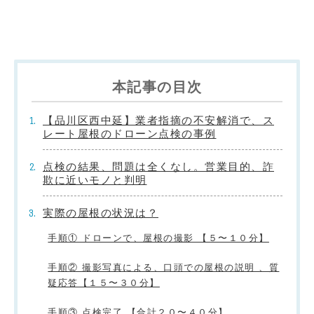
本記事の目次
【品川区西中延】業者指摘の不安解消で、ス
レート屋根のドローン点検の事例
点検の結果、問題は全くなし。営業目的、詐
欺に近いモノと判明
実際の屋根の状況は？
手順① ドローンで、屋根の撮影 【５〜１０分】
手順② 撮影写真による、口頭での屋根の説明 、質
疑応答【１５〜３０分】
手順③ 点検完了 【合計２０〜４０分】