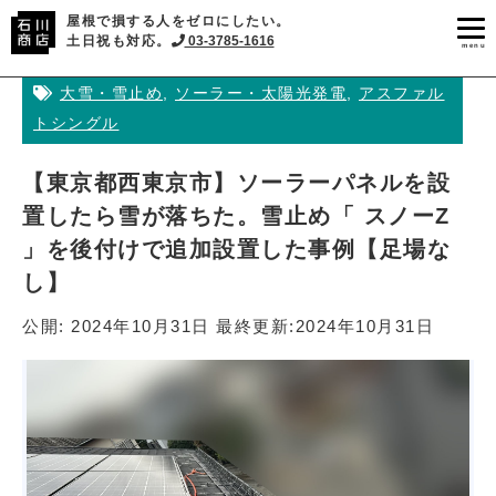
屋根で損する人をゼロにしたい。
土日祝も対応。
03-3785-1616
menu
大雪・雪止め
,
ソーラー・太陽光発電
,
アスファル
トシングル
【東京都西東京市】ソーラーパネルを設
置したら雪が落ちた。雪止め「 スノーZ
」を後付けで追加設置した事例【足場な
し】
公開:
2024年10月31日
最終更新:
2024年10月31日