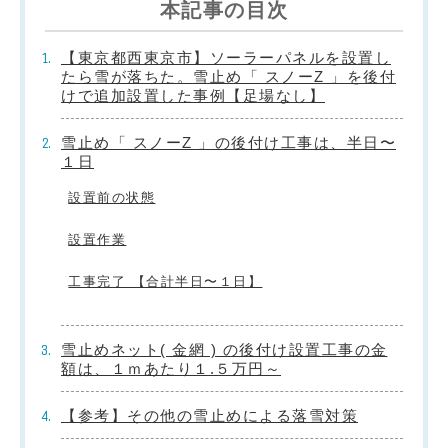
本記事の目次
【東京都西東京市】ソーラーパネルを設置し
たら雪が落ちた。雪止め「 スノーZ 」を後付
けで追加設置した事例【足場なし】
雪止め「 スノーZ 」の後付け工事は、半日〜
１日
設置前の状態
設置作業
工事完了 【合計半日〜１日】
雪止めネット( 金網 ) の後付け設置工事の金
額は、１ｍあたり１.５万円～
【参考】その他の雪止めによる落雪対策