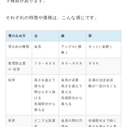
３種類があります。
それぞれの特徴や価格は、こんな感じです。
雪の止め方
点
線
面
雪止めの種類
金具
アングル( 横
ネット( 金網 )
棒 )
落雪防止度
７０～８５％
８０～９０％
９５％
※ 目安
短所
高さを超えて
金具が必要
足場がほぼ必須
落ちる
高さを超えて
幅が一定のモノも
間からすり抜
落ちる
ける
先端部分から
先端部分から
落ちる
落ちる
長所
どこでも設置
金具の間の穴
先端部分まで効く
可
埋め
高さを超えても落