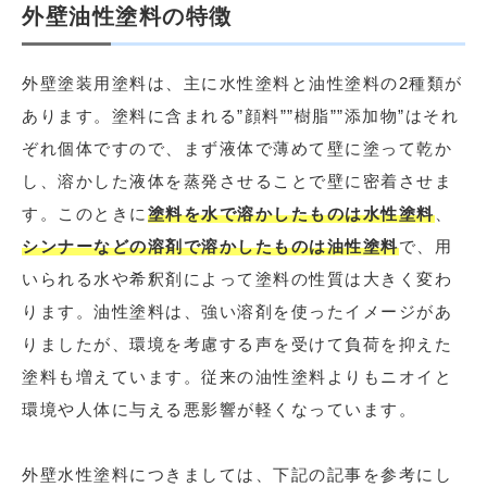
外壁油性塗料の特徴
外壁塗装用塗料は、主に水性塗料と油性塗料の2種類が
あります。塗料に含まれる”顔料””樹脂””添加物”はそれ
ぞれ個体ですので、まず液体で薄めて壁に塗って乾か
し、溶かした液体を蒸発させることで壁に密着させま
す。このときに
塗料を水で溶かしたものは水性塗料
、
シンナーなどの溶剤で溶かしたものは油性塗料
で、用
いられる水や希釈剤によって塗料の性質は大きく変わ
ります。油性塗料は、強い溶剤を使ったイメージがあ
りましたが、環境を考慮する声を受けて負荷を抑えた
塗料も増えています。従来の油性塗料よりもニオイと
環境や人体に与える悪影響が軽くなっています。
外壁水性塗料につきましては、下記の記事を参考にし