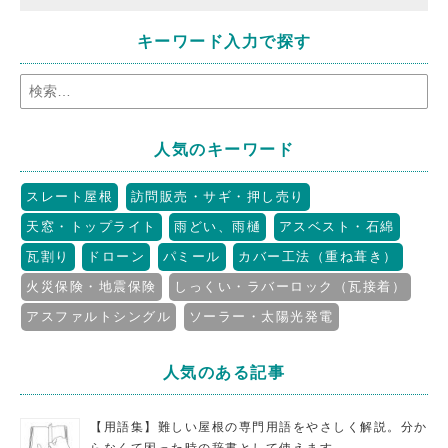
キーワード入力で探す
人気のキーワード
スレート屋根
訪問販売・サギ・押し売り
天窓・トップライト
雨どい、雨樋
アスベスト・石綿
瓦割り
ドローン
パミール
カバー工法（重ね葺き）
火災保険・地震保険
しっくい・ラバーロック（瓦接着）
アスファルトシングル
ソーラー・太陽光発電
人気のある記事
【用語集】難しい屋根の専門用語をやさしく解説。分か
らなくて困った時の辞書として使えます。