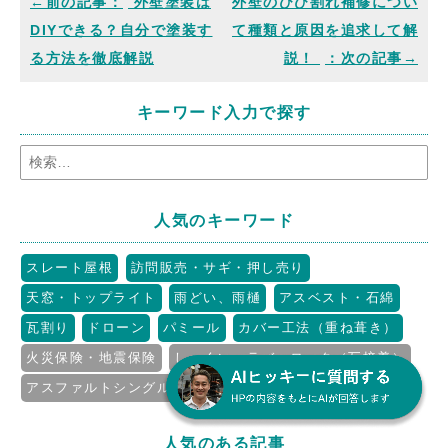
外壁塗装は
外壁のひび割れ補修につい
DIYできる？自分で塗装す
て種類と原因を追求して解
る方法を徹底解説
説！
キーワード入力で探す
人気のキーワード
スレート屋根
訪問販売・サギ・押し売り
天窓・トップライト
雨どい、雨樋
アスベスト・石綿
瓦割り
ドローン
パミール
カバー工法（重ね葺き）
火災保険・地震保険
しっくい・ラバーロック（瓦接着）
アスファルトシングル
ソーラー・太陽光発電
人気のある記事