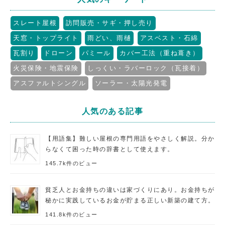
スレート屋根
訪問販売・サギ・押し売り
天窓・トップライト
雨どい、雨樋
アスベスト・石綿
瓦割り
ドローン
パミール
カバー工法（重ね葺き）
火災保険・地震保険
しっくい・ラバーロック（瓦接着）
アスファルトシングル
ソーラー・太陽光発電
人気のある記事
【用語集】難しい屋根の専門用語をやさしく解説。分か
らなくて困った時の辞書として使えます。
145.7k件のビュー
貧乏人とお金持ちの違いは家づくりにあり。お金持ちが
秘かに実践しているお金が貯まる正しい新築の建て方。
141.8k件のビュー