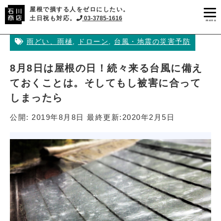
屋根で損する人をゼロにしたい。
土日祝も対応。
03-3785-1616
menu
雨どい、雨樋
,
ドローン
,
台風・地震の災害予防
8月8日は屋根の日！続々来る台風に備え
ておくことは。そしてもし被害に合って
しまったら
公開:
2019年8月8日
最終更新:
2020年2月5日