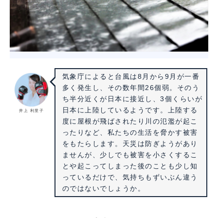
気象庁によると台風は8月から9月が一番
多く発生し、その数年間26個弱。そのう
ち半分近くが日本に接近し、3個くらいが
日本に上陸しているようです。上陸する
井上 利里子
度に屋根が飛ばされたり川の氾濫が起こ
ったりなど、私たちの生活を脅かす被害
をもたらします。天災は防ぎようがあり
ませんが、少しでも被害を小さくするこ
とや起こってしまった後のことも少し知
っているだけで、気持ちもずいぶん違う
のではないでしょうか。