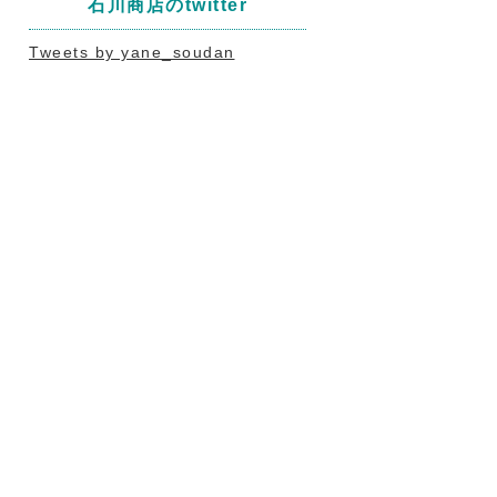
石川商店のtwitter
Tweets by yane_soudan