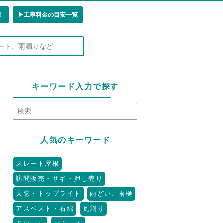
！
▶︎工事料金の目安一覧
キーワード入力で探す
人気のキーワード
スレート屋根
訪問販売・サギ・押し売り
天窓・トップライト
雨どい、雨樋
アスベスト・石綿
瓦割り