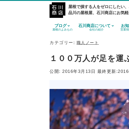
屋根で損する人をゼロにしたい、
品川の屋根屋、石川商店にお気軽
ブログ
石川商店について
お知
屋根のよみもの
会社の紹介
営業情
カテゴリー:
職人ノート
１００万人が足を運
公開:
2016年3月13日
最終更新:
201