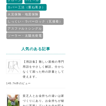
ドローン
パミール
カバー工法（重ね葺き）
火災保険・地震保険
しっくい・ラバーロック（瓦接着）
アスファルトシングル
ソーラー・太陽光発電
人気のある記事
【用語集】難しい屋根の専門
用語をやさしく解説。分から
なくて困った時の辞書として
使えます。
145.7k件のビュー
貧乏人とお金持ちの違いは家
づくりにあり。お金持ちが秘
かに実践しているお金が貯ま