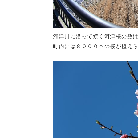
河津川に沿って続く河津桜の数
町内には８０００本の桜が植え