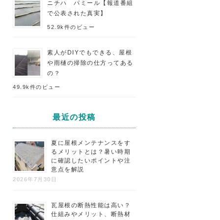
ニチハ パミール【報道番組
で公表された真実】
52.9k件のビュー
素人がDIYでもできる、屋根
や雨樋の掃除の仕方ってある
の？
49.9k件のビュー
最近の投稿
夏に屋根メンテナンスをす
るメリットとは？暑い時期
に確認したいポイントや注
意点を解説
2026年7月30日
瓦屋根の断熱性能は高い？
仕組みやメリット、断熱材