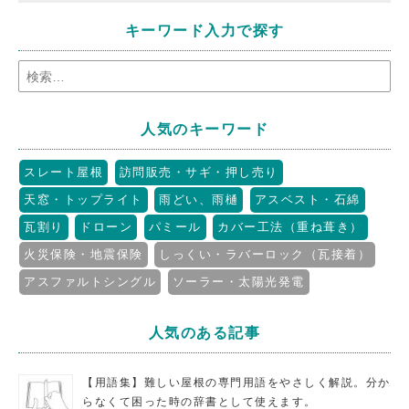
キーワード入力で探す
人気のキーワード
スレート屋根
訪問販売・サギ・押し売り
天窓・トップライト
雨どい、雨樋
アスベスト・石綿
瓦割り
ドローン
パミール
カバー工法（重ね葺き）
火災保険・地震保険
しっくい・ラバーロック（瓦接着）
アスファルトシングル
ソーラー・太陽光発電
人気のある記事
【用語集】難しい屋根の専門用語をやさしく解説。分か
らなくて困った時の辞書として使えます。