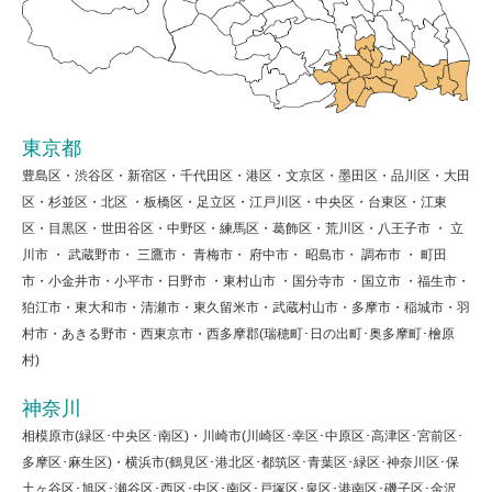
東京都
豊島区・渋谷区・新宿区・千代田区・港区・文京区・墨田区・品川区・大田
区・杉並区・北区 ・板橋区・足立区・江戸川区・中央区・台東区・江東
区・目黒区・世田谷区・中野区・練馬区・葛飾区・荒川区・八王子市 ・ 立
川市 ・ 武蔵野市・ 三鷹市・ 青梅市・ 府中市・ 昭島市・ 調布市 ・ 町田
市・小金井市・小平市・日野市 ・東村山市 ・国分寺市 ・国立市 ・福生市・
狛江市・東大和市・清瀬市・東久留米市・武蔵村山市・多摩市・稲城市・羽
村市・あきる野市・西東京市・西多摩郡(瑞穂町･日の出町･奥多摩町･檜原
村)
神奈川
相模原市(緑区･中央区･南区)・川崎市(川崎区･幸区･中原区･高津区･宮前区･
多摩区･麻生区)・横浜市(鶴見区･港北区･都筑区･青葉区･緑区･神奈川区･保
土ヶ谷区･旭区･瀬谷区･西区･中区･南区･戸塚区･泉区･港南区･磯子区･金沢