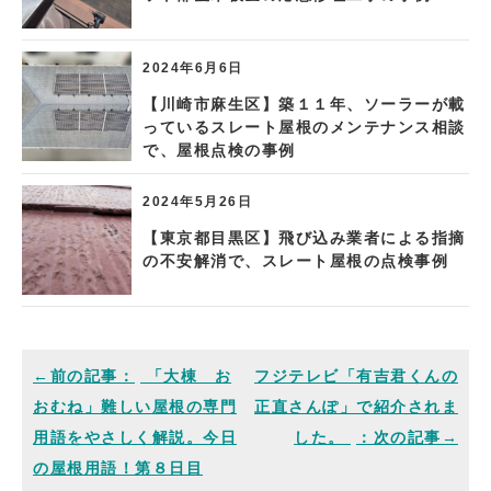
2024年6月6日
【川崎市麻生区】築１１年、ソーラーが載
っているスレート屋根のメンテナンス相談
で、屋根点検の事例
2024年5月26日
【東京都目黒区】飛び込み業者による指摘
の不安解消で、スレート屋根の点検事例
「大棟 お
フジテレビ「有吉君くんの
おむね」難しい屋根の専門
正直さんぽ」で紹介されま
用語をやさしく解説。今日
した。
の屋根用語！第８日目