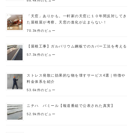
88.4k件のビュー
「天窓」ありかも。一軒家の天窓に１０年間反対してき
た屋根屋が考察。天窓の進化が止まらない！
70.3k件のビュー
【屋根工事】ガルバリウム鋼板でのカバー工法を考える
57.3k件のビュー
ストレス発散に効果的な物を壊すサービス4選｜特徴や
料金体系を紹介
53.6k件のビュー
ニチハ パミール【報道番組で公表された真実】
52.9k件のビュー