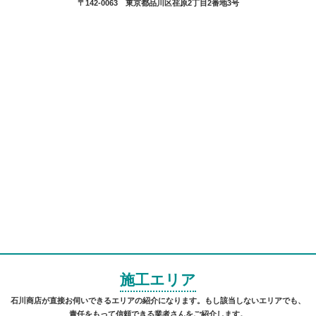
〒142-0063 東京都品川区荏原2丁目2番地3号
施工エリア
石川商店が直接お伺いできるエリアの紹介になります。もし該当しないエリアでも、
責任をもって信頼できる業者さんをご紹介します。