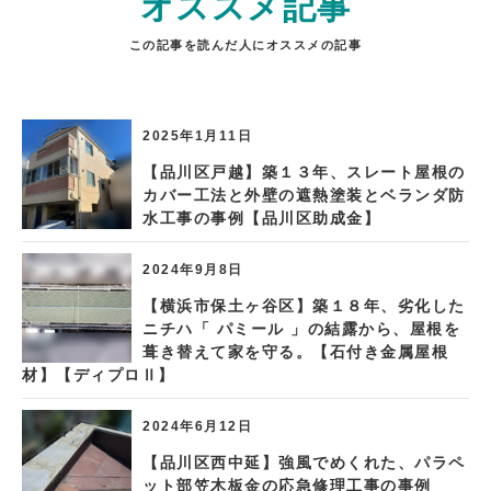
オススメ記事
この記事を読んだ人にオススメの記事
2025年1月11日
【品川区戸越】築１３年、スレート屋根の
カバー工法と外壁の遮熱塗装とベランダ防
水工事の事例【品川区助成金】
2024年9月8日
【横浜市保土ヶ谷区】築１８年、劣化した
ニチハ「 パミール 」の結露から、屋根を
葺き替えて家を守る。【石付き金属屋根
材】【ディプロⅡ】
2024年6月12日
【品川区西中延】強風でめくれた、パラペ
ット部笠木板金の応急修理工事の事例