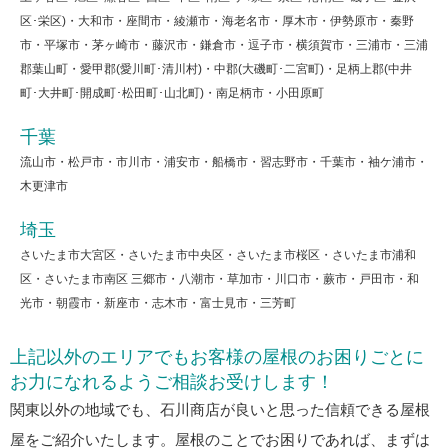
区･栄区)・大和市・座間市・綾瀬市・海老名市・厚木市・伊勢原市・秦野
市・平塚市・茅ヶ崎市・藤沢市・鎌倉市・逗子市・横須賀市・三浦市・三浦
郡葉山町・愛甲郡(愛川町･清川村)・中郡(大磯町･二宮町)・足柄上郡(中井
町･大井町･開成町･松田町･山北町)・南足柄市・小田原町
千葉
流山市・松戸市・市川市・浦安市・船橋市・習志野市・千葉市・袖ケ浦市・
木更津市
埼玉
さいたま市大宮区・さいたま市中央区・さいたま市桜区・さいたま市浦和
区・さいたま市南区 三郷市・八潮市・草加市・川口市・蕨市・戸田市・和
光市・朝霞市・新座市・志木市・富士見市・三芳町
上記以外のエリアでもお客様の屋根のお困りごとに
お力になれるようご相談お受けします！
関東以外の地域でも、石川商店が良いと思った信頼できる屋根
屋をご紹介いたします。屋根のことでお困りであれば、まずは