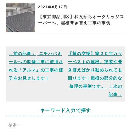
2021年8月17日
【東京都品川区】和瓦からオークリッジス
ーパーへ、屋根葺き替え工事の事例
ニチハパミ
【棟の交換】築２０年カラ
ールへの改修工事に使用さ
ーベストの屋根。塗装や葺
れる「アルマ」の工事の様
き替えばかり勧められても
子をお見せします！
困ります！屋根の部分的な
修理の事例です。
キーワード入力で探す