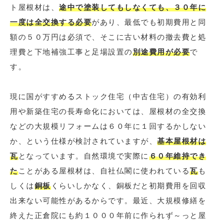
ト屋根材は、
途中で塗装してもしなくても、３０年に
一度は全交換する必要
があり、最低でも初期費用と同
額の５０万円は必須で、そこに古い材料の撤去費と処
理費と下地補強工事と足場設置の
別途費用が必要
で
す。
現に国がすすめるストック住宅（中古住宅）の有効利
用や新築住宅の長寿命化においては、屋根材の全交換
などの大規模リフォームは６０年に１回するかしない
か、という仕様が検討されていますが、
基本屋根材は
瓦
となっています。自然環境で実際に
６０年維持でき
た
ことがある屋根材は、自社仏閣に使われている
瓦
も
しくは
銅板
くらいしかなく、銅板だと初期費用を回収
出来ない可能性があるからです。最近、大規模修繕を
終えた正倉院にも約１０００年前に作られず～っと屋