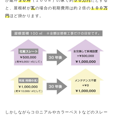
が建坪
３０坪
（１００㎡）の家で約
５０万円
だとする
と、屋根材が
瓦
の場合の初期費用は約２倍の
１００万
円
ほど掛かります。
しかしながらコロニアルやカラーベストなどのスレー