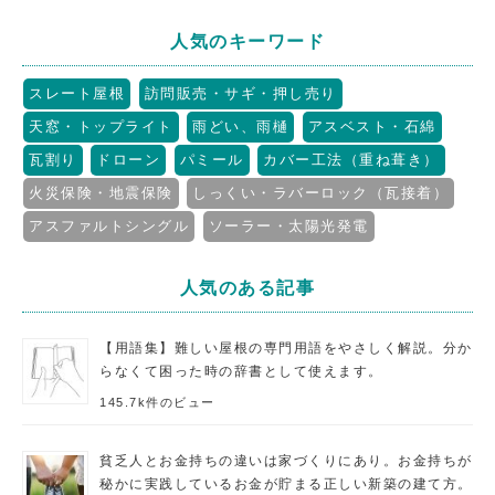
人気のキーワード
スレート屋根
訪問販売・サギ・押し売り
天窓・トップライト
雨どい、雨樋
アスベスト・石綿
瓦割り
ドローン
パミール
カバー工法（重ね葺き）
火災保険・地震保険
しっくい・ラバーロック（瓦接着）
アスファルトシングル
ソーラー・太陽光発電
人気のある記事
【用語集】難しい屋根の専門用語をやさしく解説。分か
らなくて困った時の辞書として使えます。
145.7k件のビュー
貧乏人とお金持ちの違いは家づくりにあり。お金持ちが
秘かに実践しているお金が貯まる正しい新築の建て方。