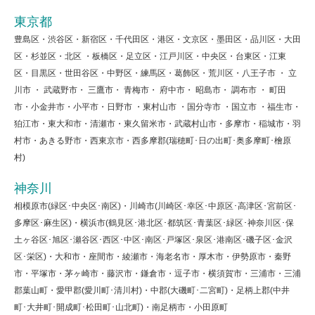
東京都
豊島区・渋谷区・新宿区・千代田区・港区・文京区・墨田区・品川区・大田
区・杉並区・北区 ・板橋区・足立区・江戸川区・中央区・台東区・江東
区・目黒区・世田谷区・中野区・練馬区・葛飾区・荒川区・八王子市 ・ 立
川市 ・ 武蔵野市・ 三鷹市・ 青梅市・ 府中市・ 昭島市・ 調布市 ・ 町田
市・小金井市・小平市・日野市 ・東村山市 ・国分寺市 ・国立市 ・福生市・
狛江市・東大和市・清瀬市・東久留米市・武蔵村山市・多摩市・稲城市・羽
村市・あきる野市・西東京市・西多摩郡(瑞穂町･日の出町･奥多摩町･檜原
村)
神奈川
相模原市(緑区･中央区･南区)・川崎市(川崎区･幸区･中原区･高津区･宮前区･
多摩区･麻生区)・横浜市(鶴見区･港北区･都筑区･青葉区･緑区･神奈川区･保
土ヶ谷区･旭区･瀬谷区･西区･中区･南区･戸塚区･泉区･港南区･磯子区･金沢
区･栄区)・大和市・座間市・綾瀬市・海老名市・厚木市・伊勢原市・秦野
市・平塚市・茅ヶ崎市・藤沢市・鎌倉市・逗子市・横須賀市・三浦市・三浦
郡葉山町・愛甲郡(愛川町･清川村)・中郡(大磯町･二宮町)・足柄上郡(中井
町･大井町･開成町･松田町･山北町)・南足柄市・小田原町