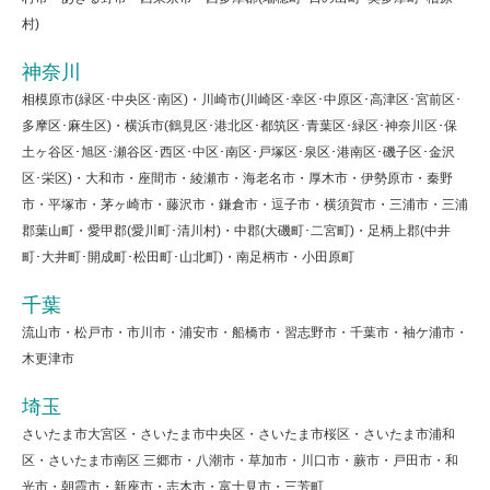
村)
神奈川
相模原市(緑区･中央区･南区)・川崎市(川崎区･幸区･中原区･高津区･宮前区･
多摩区･麻生区)・横浜市(鶴見区･港北区･都筑区･青葉区･緑区･神奈川区･保
土ヶ谷区･旭区･瀬谷区･西区･中区･南区･戸塚区･泉区･港南区･磯子区･金沢
区･栄区)・大和市・座間市・綾瀬市・海老名市・厚木市・伊勢原市・秦野
市・平塚市・茅ヶ崎市・藤沢市・鎌倉市・逗子市・横須賀市・三浦市・三浦
郡葉山町・愛甲郡(愛川町･清川村)・中郡(大磯町･二宮町)・足柄上郡(中井
町･大井町･開成町･松田町･山北町)・南足柄市・小田原町
千葉
流山市・松戸市・市川市・浦安市・船橋市・習志野市・千葉市・袖ケ浦市・
木更津市
埼玉
さいたま市大宮区・さいたま市中央区・さいたま市桜区・さいたま市浦和
区・さいたま市南区 三郷市・八潮市・草加市・川口市・蕨市・戸田市・和
光市・朝霞市・新座市・志木市・富士見市・三芳町