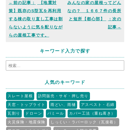
【地震対
みんなの家の屋根ってどん
策】既存のS型瓦を再利用
なの？ １６６７件の長所
する棟の取り直し工事は割
と短所【都心部】
らないように気を配りなが
らの屋根工事です。
キーワード入力で探す
人気のキーワード
スレート屋根
訪問販売・サギ・押し売り
天窓・トップライト
雨どい、雨樋
アスベスト・石綿
瓦割り
ドローン
パミール
カバー工法（重ね葺き）
火災保険・地震保険
しっくい・ラバーロック（瓦接着）