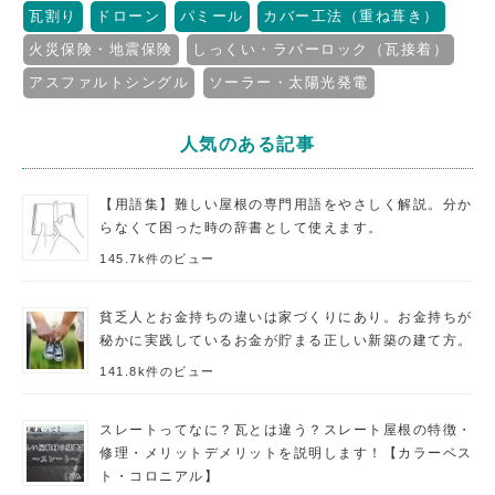
瓦割り
ドローン
パミール
カバー工法（重ね葺き）
火災保険・地震保険
しっくい・ラバーロック（瓦接着）
アスファルトシングル
ソーラー・太陽光発電
人気のある記事
【用語集】難しい屋根の専門用語をやさしく解説。分か
らなくて困った時の辞書として使えます。
145.7k件のビュー
貧乏人とお金持ちの違いは家づくりにあり。お金持ちが
秘かに実践しているお金が貯まる正しい新築の建て方。
141.8k件のビュー
スレートってなに？瓦とは違う？スレート屋根の特徴・
修理・メリットデメリットを説明します！【カラーベス
ト・コロニアル】