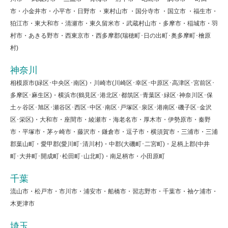
市・小金井市・小平市・日野市 ・東村山市 ・国分寺市 ・国立市 ・福生市・
狛江市・東大和市・清瀬市・東久留米市・武蔵村山市・多摩市・稲城市・羽
村市・あきる野市・西東京市・西多摩郡(瑞穂町･日の出町･奥多摩町･檜原
村)
神奈川
相模原市(緑区･中央区･南区)・川崎市(川崎区･幸区･中原区･高津区･宮前区･
多摩区･麻生区)・横浜市(鶴見区･港北区･都筑区･青葉区･緑区･神奈川区･保
土ヶ谷区･旭区･瀬谷区･西区･中区･南区･戸塚区･泉区･港南区･磯子区･金沢
区･栄区)・大和市・座間市・綾瀬市・海老名市・厚木市・伊勢原市・秦野
市・平塚市・茅ヶ崎市・藤沢市・鎌倉市・逗子市・横須賀市・三浦市・三浦
郡葉山町・愛甲郡(愛川町･清川村)・中郡(大磯町･二宮町)・足柄上郡(中井
町･大井町･開成町･松田町･山北町)・南足柄市・小田原町
千葉
流山市・松戸市・市川市・浦安市・船橋市・習志野市・千葉市・袖ケ浦市・
木更津市
埼玉