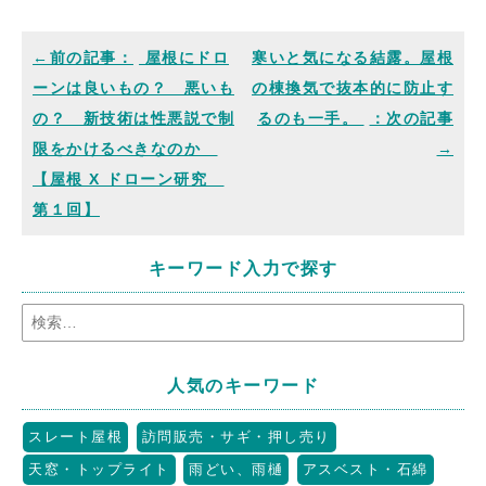
屋根にドロ
寒いと気になる結露。屋根
ーンは良いもの？ 悪いも
の棟換気で抜本的に防止す
の？ 新技術は性悪説で制
るのも一手。
限をかけるべきなのか
【屋根 X ドローン研究
第１回】
キーワード入力で探す
人気のキーワード
スレート屋根
訪問販売・サギ・押し売り
天窓・トップライト
雨どい、雨樋
アスベスト・石綿