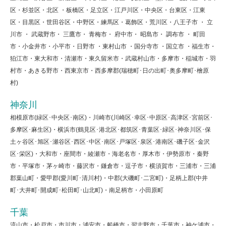
区・杉並区・北区 ・板橋区・足立区・江戸川区・中央区・台東区・江東
区・目黒区・世田谷区・中野区・練馬区・葛飾区・荒川区・八王子市 ・ 立
川市 ・ 武蔵野市・ 三鷹市・ 青梅市・ 府中市・ 昭島市・ 調布市 ・ 町田
市・小金井市・小平市・日野市 ・東村山市 ・国分寺市 ・国立市 ・福生市・
狛江市・東大和市・清瀬市・東久留米市・武蔵村山市・多摩市・稲城市・羽
村市・あきる野市・西東京市・西多摩郡(瑞穂町･日の出町･奥多摩町･檜原
村)
神奈川
相模原市(緑区･中央区･南区)・川崎市(川崎区･幸区･中原区･高津区･宮前区･
多摩区･麻生区)・横浜市(鶴見区･港北区･都筑区･青葉区･緑区･神奈川区･保
土ヶ谷区･旭区･瀬谷区･西区･中区･南区･戸塚区･泉区･港南区･磯子区･金沢
区･栄区)・大和市・座間市・綾瀬市・海老名市・厚木市・伊勢原市・秦野
市・平塚市・茅ヶ崎市・藤沢市・鎌倉市・逗子市・横須賀市・三浦市・三浦
郡葉山町・愛甲郡(愛川町･清川村)・中郡(大磯町･二宮町)・足柄上郡(中井
町･大井町･開成町･松田町･山北町)・南足柄市・小田原町
千葉
流山市・松戸市・市川市・浦安市・船橋市・習志野市・千葉市・袖ケ浦市・