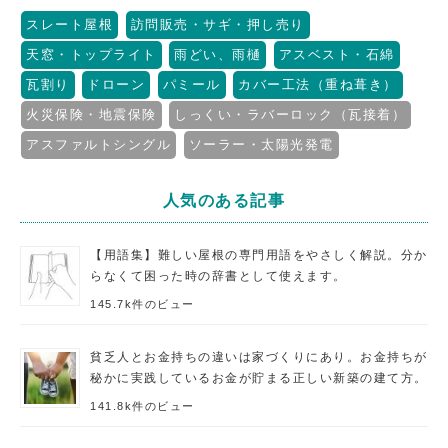
スレート屋根
訪問販売・サギ・押し売り
天窓・トップライト
雨どい、雨樋
アスベスト・石綿
瓦割り
ドローン
パミール
カバー工法（重ね葺き）
火災保険・地震保険
しっくい・ラバーロック（瓦接着）
アスファルトシングル
ソーラー・太陽光発電
人気のある記事
【用語集】難しい屋根の専門用語をやさしく解説。分か
らなくて困った時の辞書として使えます。
145.7k件のビュー
貧乏人とお金持ちの違いは家づくりにあり。お金持ちが
秘かに実践しているお金が貯まる正しい新築の建て方。
141.8k件のビュー