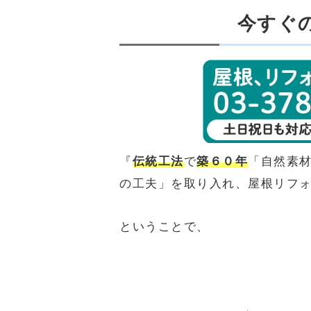
今すぐ
『
伝統工法
で
築６０年
「自然素
の工夫」を取り入れ、屋根リフ
ということで、