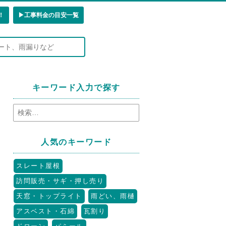
！
▶︎工事料金の目安一覧
キーワード入力で探す
人気のキーワード
スレート屋根
訪問販売・サギ・押し売り
天窓・トップライト
雨どい、雨樋
アスベスト・石綿
瓦割り