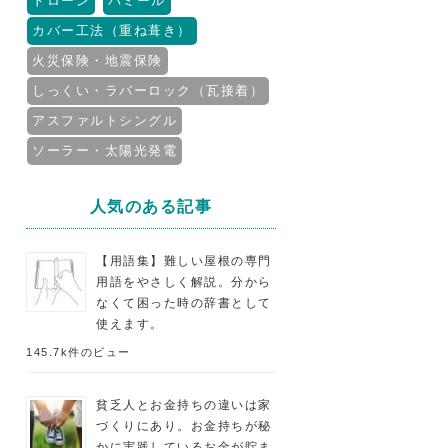
ドローン
パミール
カバー工法（重ね葺き）
火災保険・地震保険
しっくい・ラバーロック（瓦接着）
アスファルトシングル
ソーラー・太陽光発電
人気のある記事
【用語集】難しい屋根の専門
用語をやさしく解説。分から
なくて困った時の辞書として
使えます。
145.7k件のビュー
貧乏人とお金持ちの違いは家
づくりにあり。お金持ちが秘
かに実践しているお金が貯ま