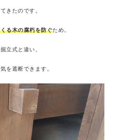
えてきたのです。
らくる木の腐朽を防ぐ
ため。
る掘立式と違い、
湿気を遮断できます。