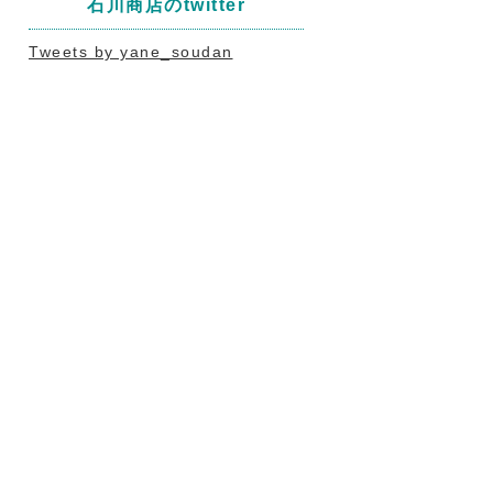
石川商店のtwitter
Tweets by yane_soudan