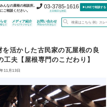
03-3785-1616
みんなの屋根の相談所。
▶︎LINEで相談する
にご相談ください。
土日祝日も対応
らせ
メディア紹介
お問い合わせ
報など
テレビ/ラジオなど
問合せの方法など
材を活かした古民家の瓦屋根の良
の工夫【屋根専門のこだわり】
5年11月13日