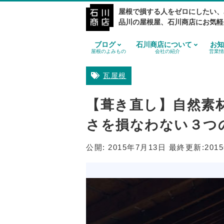
屋根で損する人をゼロにしたい、
品川の屋根屋、石川商店にお気軽
ブログ
石川商店について
お知
屋根のよみもの
会社の紹介
営業情
瓦屋根
【葺き直し】自然素
さを損なわない３つ
公開:
2015年7月13日
最終更新:
201