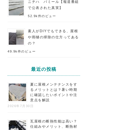
ニチハ パミール【報道番組
で公表された真実】
52.9k件のビュー
素人がDIYでもできる、屋根
や雨樋の掃除の仕方ってある
の？
49.9k件のビュー
最近の投稿
夏に屋根メンテナンスをす
るメリットとは？暑い時期
に確認したいポイントや注
意点を解説
2026年7月30日
瓦屋根の断熱性能は高い？
仕組みやメリット、断熱材