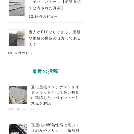
ニチハ パミール【報道番組
で公表された真実】
52.9k件のビュー
素人がDIYでもできる、屋根
や雨樋の掃除の仕方ってある
の？
49.9k件のビュー
最近の投稿
夏に屋根メンテナンスをす
るメリットとは？暑い時期
に確認したいポイントや注
意点を解説
2026年7月30日
瓦屋根の断熱性能は高い？
仕組みやメリット、断熱材