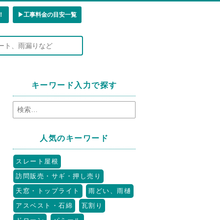
！
▶︎工事料金の目安一覧
キーワード入力で探す
人気のキーワード
スレート屋根
訪問販売・サギ・押し売り
天窓・トップライト
雨どい、雨樋
アスベスト・石綿
瓦割り