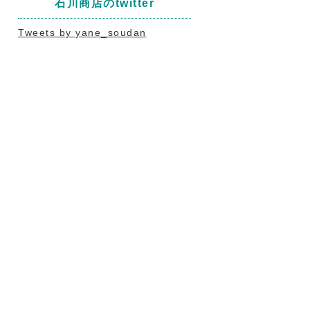
石川商店のtwitter
Tweets by yane_soudan