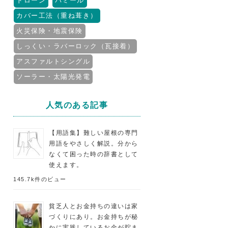
ドローン
パミール
カバー工法（重ね葺き）
火災保険・地震保険
しっくい・ラバーロック（瓦接着）
アスファルトシングル
ソーラー・太陽光発電
人気のある記事
【用語集】難しい屋根の専門
用語をやさしく解説。分から
なくて困った時の辞書として
使えます。
145.7k件のビュー
貧乏人とお金持ちの違いは家
づくりにあり。お金持ちが秘
かに実践しているお金が貯ま