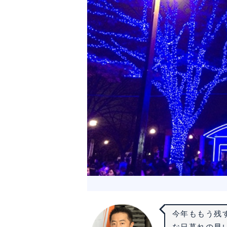
今年ももう残
な日暮れの早