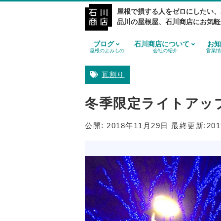
屋根で損する人をゼロにしたい、
品川の屋根屋、石川商店にお気軽
ブログ
石川商店について
お知
屋根のよみもの
会社の紹介
営業情
瓦割り
冬季限定ライトアッ
公開:
2018年11月29日
最終更新:
20