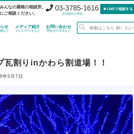
03-3785-1616
みんなの屋根の相談所。
▶︎LINEで相談する
にご相談ください。
土日祝日も対応
らせ
メディア紹介
お問い合わせ
報など
テレビ/ラジオなど
問合せの方法など
プ瓦割りinかわら割道場！！
19年5月7日