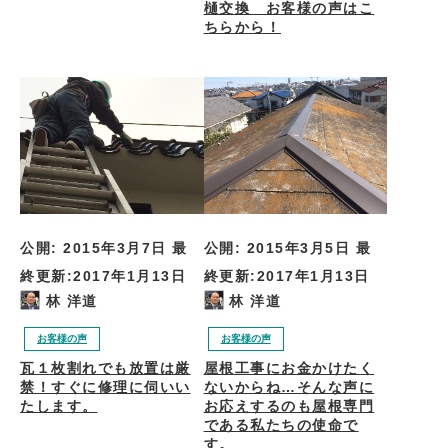
樋交換 お客様の声はこ
ちらから！
公開:
2015年3月7日
最
公開:
2015年3月5日
最
終更新:
2017年1月13日
終更新:
2017年1月13日
林 洋道
林 洋道
お客様の声
お客様の声
瓦１枚割れでも放置は厳
屋根工事にお金かけたく
禁！すぐに修理に伺いい
ないからね…そんな声に
たします。
お応えするのも屋根専門
である私たちの使命で
す。