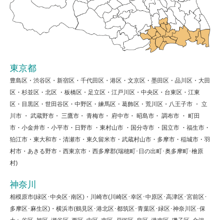
東京都
豊島区・渋谷区・新宿区・千代田区・港区・文京区・墨田区・品川区・大田
区・杉並区・北区 ・板橋区・足立区・江戸川区・中央区・台東区・江東
区・目黒区・世田谷区・中野区・練馬区・葛飾区・荒川区・八王子市 ・ 立
川市 ・ 武蔵野市・ 三鷹市・ 青梅市・ 府中市・ 昭島市・ 調布市 ・ 町田
市・小金井市・小平市・日野市 ・東村山市 ・国分寺市 ・国立市 ・福生市・
狛江市・東大和市・清瀬市・東久留米市・武蔵村山市・多摩市・稲城市・羽
村市・あきる野市・西東京市・西多摩郡(瑞穂町･日の出町･奥多摩町･檜原
村)
神奈川
相模原市(緑区･中央区･南区)・川崎市(川崎区･幸区･中原区･高津区･宮前区･
多摩区･麻生区)・横浜市(鶴見区･港北区･都筑区･青葉区･緑区･神奈川区･保