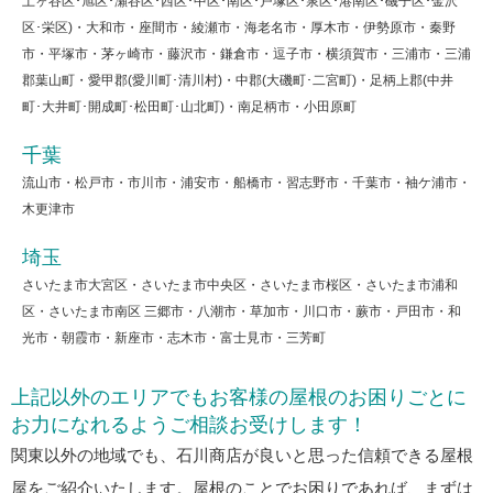
土ヶ谷区･旭区･瀬谷区･西区･中区･南区･戸塚区･泉区･港南区･磯子区･金沢
区･栄区)・大和市・座間市・綾瀬市・海老名市・厚木市・伊勢原市・秦野
市・平塚市・茅ヶ崎市・藤沢市・鎌倉市・逗子市・横須賀市・三浦市・三浦
郡葉山町・愛甲郡(愛川町･清川村)・中郡(大磯町･二宮町)・足柄上郡(中井
町･大井町･開成町･松田町･山北町)・南足柄市・小田原町
千葉
流山市・松戸市・市川市・浦安市・船橋市・習志野市・千葉市・袖ケ浦市・
木更津市
埼玉
さいたま市大宮区・さいたま市中央区・さいたま市桜区・さいたま市浦和
区・さいたま市南区 三郷市・八潮市・草加市・川口市・蕨市・戸田市・和
光市・朝霞市・新座市・志木市・富士見市・三芳町
上記以外のエリアでもお客様の屋根のお困りごとに
お力になれるようご相談お受けします！
関東以外の地域でも、石川商店が良いと思った信頼できる屋根
屋をご紹介いたします。屋根のことでお困りであれば、まずは