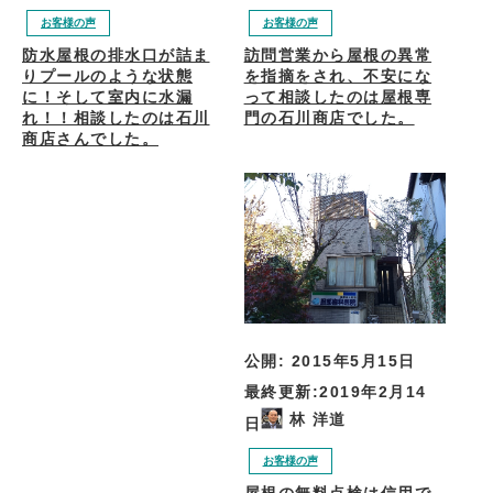
お客様の声
お客様の声
防水屋根の排水口が詰ま
訪問営業から屋根の異常
りプールのような状態
を指摘をされ、不安にな
に！そして室内に水漏
って相談したのは屋根専
れ！！相談したのは石川
門の石川商店でした。
商店さんでした。
公開:
2015年5月15日
最終更新:
2019年2月14
林 洋道
日
お客様の声