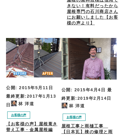
屋根の無料点検は信用で
きない！有料だったから
屋根専門の石川商店さん
にお願いしました【お客
様の声より】
公開:
2015年5月11日
公開:
2015年4月4日
最
最終更新:
2017年1月13
終更新:
2019年2月14日
林 洋道
日
林 洋道
お客様の声
お客様の声
【お客様の声】屋根葺き
屋根工事と雨樋工事
替え工事・金属屋根編
【日本瓦】棟の修理と雨