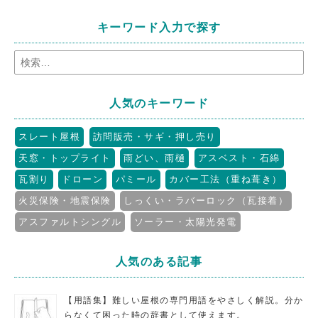
キーワード入力で探す
人気のキーワード
スレート屋根
訪問販売・サギ・押し売り
天窓・トップライト
雨どい、雨樋
アスベスト・石綿
瓦割り
ドローン
パミール
カバー工法（重ね葺き）
火災保険・地震保険
しっくい・ラバーロック（瓦接着）
アスファルトシングル
ソーラー・太陽光発電
人気のある記事
【用語集】難しい屋根の専門用語をやさしく解説。分か
らなくて困った時の辞書として使えます。