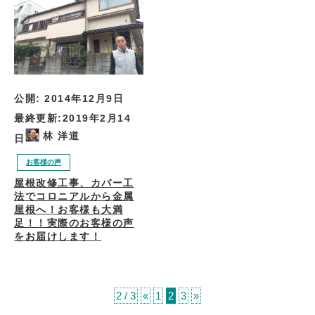
公開:
2014年12月9日
最終更新:
2019年2月14
林 洋道
日
お客様の声
屋根改修工事、カバー工
法でコロニアルから金属
屋根へ！お客様も大満
足！！実際のお客様の声
をお届けします！
2 / 3
«
1
2
3
»