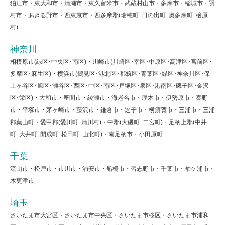
狛江市・東大和市・清瀬市・東久留米市・武蔵村山市・多摩市・稲城市・羽
村市・あきる野市・西東京市・西多摩郡(瑞穂町･日の出町･奥多摩町･檜原
村)
神奈川
相模原市(緑区･中央区･南区)・川崎市(川崎区･幸区･中原区･高津区･宮前区･
多摩区･麻生区)・横浜市(鶴見区･港北区･都筑区･青葉区･緑区･神奈川区･保
土ヶ谷区･旭区･瀬谷区･西区･中区･南区･戸塚区･泉区･港南区･磯子区･金沢
区･栄区)・大和市・座間市・綾瀬市・海老名市・厚木市・伊勢原市・秦野
市・平塚市・茅ヶ崎市・藤沢市・鎌倉市・逗子市・横須賀市・三浦市・三浦
郡葉山町・愛甲郡(愛川町･清川村)・中郡(大磯町･二宮町)・足柄上郡(中井
町･大井町･開成町･松田町･山北町)・南足柄市・小田原町
千葉
流山市・松戸市・市川市・浦安市・船橋市・習志野市・千葉市・袖ケ浦市・
木更津市
埼玉
さいたま市大宮区・さいたま市中央区・さいたま市桜区・さいたま市浦和