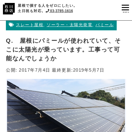
屋根で損する人をゼロにしたい。
土日祝も対応。
03-3785-1616
menu
スレート屋根
,
ソーラー・太陽光発電
,
パミール
Q. 屋根にパミールが使われていて、そ
こに太陽光が乗っています。工事って可
能なんでしょうか
公開:
2017年7月4日
最終更新:
2019年5月7日