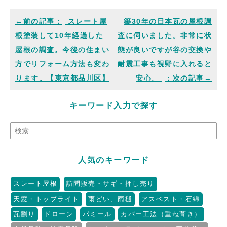
スレート屋
築30年の日本瓦の屋根調
根塗装して10年経過した
査に伺いました。非常に状
屋根の調査。今後の住まい
態が良いですが谷の交換や
方でリフォーム方法も変わ
耐震工事も視野に入れると
ります。【東京都品川区】
安心。
キーワード入力で探す
人気のキーワード
スレート屋根
訪問販売・サギ・押し売り
天窓・トップライト
雨どい、雨樋
アスベスト・石綿
瓦割り
ドローン
パミール
カバー工法（重ね葺き）