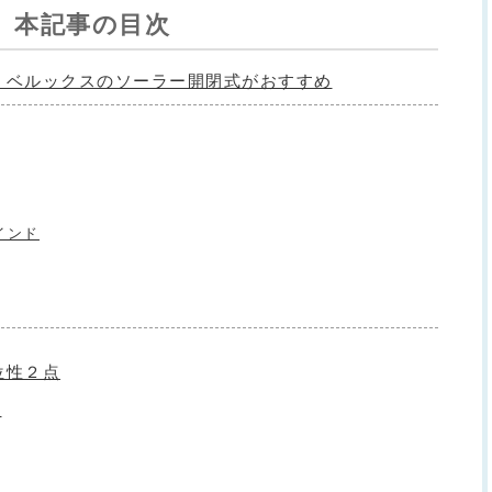
本記事の目次
、ベルックスのソーラー開閉式がおすすめ
インド
位性２点
感