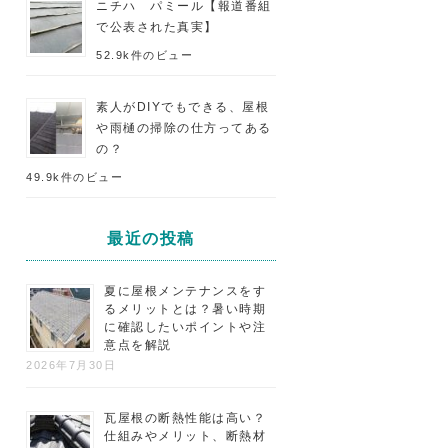
ニチハ パミール【報道番組
で公表された真実】
52.9k件のビュー
素人がDIYでもできる、屋根
や雨樋の掃除の仕方ってある
の？
49.9k件のビュー
最近の投稿
夏に屋根メンテナンスをす
るメリットとは？暑い時期
に確認したいポイントや注
意点を解説
2026年7月30日
瓦屋根の断熱性能は高い？
仕組みやメリット、断熱材