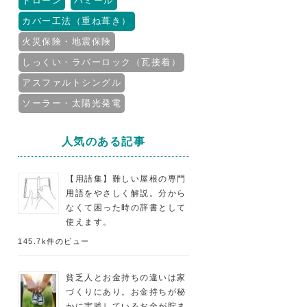
ドローン
パミール
カバー工法（重ね葺き）
火災保険・地震保険
しっくい・ラバーロック（瓦接着）
アスファルトシングル
ソーラー・太陽光発電
人気のある記事
【用語集】難しい屋根の専門
用語をやさしく解説。分から
なくて困った時の辞書として
使えます。
145.7k件のビュー
貧乏人とお金持ちの違いは家
づくりにあり。お金持ちが秘
かに実践しているお金が貯ま