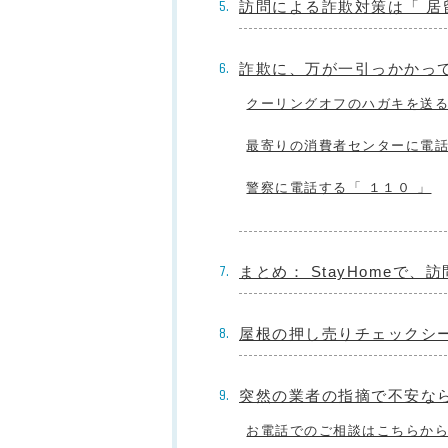
訪問による詐欺対策は「 居
詐欺に、万が一引っかかっ
クーリングオフのハガキを送る
最寄りの消費者センターに電話
警察に電話する「 １１０ 」
まとめ： StayHomeで
屋根の押し売りチェックシ
突然の業者の指摘で不安な
お電話でのご相談はこちらか