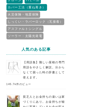
ドローン
パミール
カバー工法（重ね葺き）
火災保険・地震保険
しっくい・ラバーロック（瓦接着）
アスファルトシングル
ソーラー・太陽光発電
人気のある記事
【用語集】難しい屋根の専門
用語をやさしく解説。分から
なくて困った時の辞書として
使えます。
145.7k件のビュー
貧乏人とお金持ちの違いは家
づくりにあり。お金持ちが秘
かに実践しているお金が貯ま