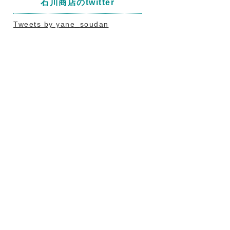
石川商店のtwitter
Tweets by yane_soudan