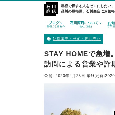
屋根で損する人をゼロにしたい、
品川の屋根屋、石川商店にお気軽
ブログ
石川商店について
お知
屋根のよみもの
会社の紹介
営業情
訪問販売・サギ・押し売り
STAY HOMEで
訪問による営業や詐
公開:
2020年4月23日
最終更新:
202