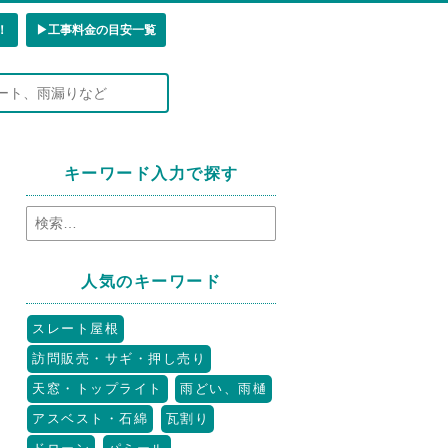
！
▶︎工事料金の目安一覧
キーワード入力で探す
人気のキーワード
スレート屋根
訪問販売・サギ・押し売り
天窓・トップライト
雨どい、雨樋
アスベスト・石綿
瓦割り