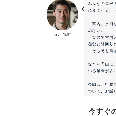
みんなの屋根
にまつわる、
・室内、水回
めない。
石川 弘樹
・なので室内
樋など外回り
・そもそも自
などを理由に
いる業者が多
今回は、行政
ついて、お話
今すぐ