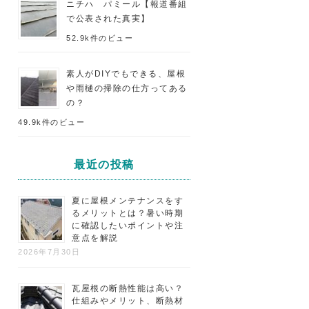
ニチハ パミール【報道番組
で公表された真実】
52.9k件のビュー
素人がDIYでもできる、屋根
や雨樋の掃除の仕方ってある
の？
49.9k件のビュー
最近の投稿
夏に屋根メンテナンスをす
るメリットとは？暑い時期
に確認したいポイントや注
意点を解説
2026年7月30日
瓦屋根の断熱性能は高い？
仕組みやメリット、断熱材