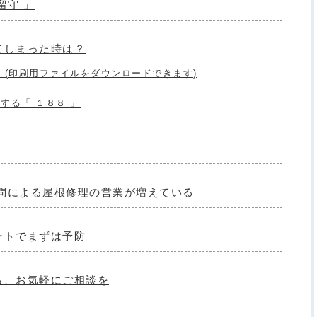
留守 」
てしまった時は？
 (印刷用ファイルをダウンロードできます)
する「 １８８ 」
、訪問による屋根修理の営業が増えている
ートでまずは予防
ら、お気軽にご相談を
ら