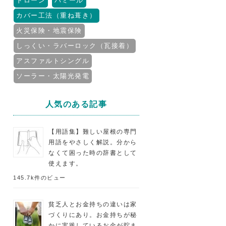
ドローン
パミール
カバー工法（重ね葺き）
火災保険・地震保険
しっくい・ラバーロック（瓦接着）
アスファルトシングル
ソーラー・太陽光発電
人気のある記事
【用語集】難しい屋根の専門
用語をやさしく解説。分から
なくて困った時の辞書として
使えます。
145.7k件のビュー
貧乏人とお金持ちの違いは家
づくりにあり。お金持ちが秘
かに実践しているお金が貯ま