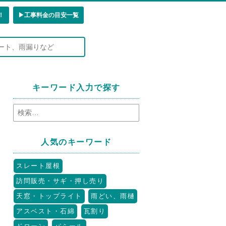
！
▶︎工事料金の目安一覧
キーワード入力で探す
人気のキーワード
スレート屋根
訪問販売・サギ・押し売り
天窓・トップライト
雨どい、雨樋
アスベスト・石綿
瓦割り