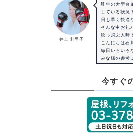
昨年の大型台
している状況
日も早く快適
そんな中お礼
吹っ飛ぶ人時
井上 利里子
こんにちは石
毎日いろいろ
みな様の参考
今すぐ