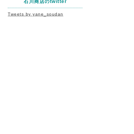
石川商店のtwitter
Tweets by yane_soudan