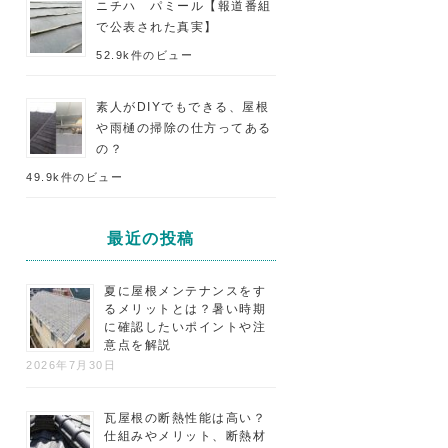
ニチハ パミール【報道番組
で公表された真実】
52.9k件のビュー
素人がDIYでもできる、屋根
や雨樋の掃除の仕方ってある
の？
49.9k件のビュー
最近の投稿
夏に屋根メンテナンスをす
るメリットとは？暑い時期
に確認したいポイントや注
意点を解説
2026年7月30日
瓦屋根の断熱性能は高い？
仕組みやメリット、断熱材