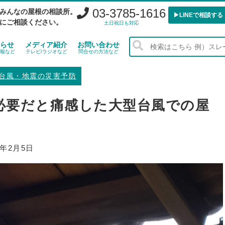
03-3785-1616
みんなの屋根の相談所。
▶︎LINEで相談する
にご相談ください。
土日祝日も対応
らせ
メディア紹介
お問い合わせ
報など
テレビ/ラジオなど
問合せの方法など
台風・地震の災害予防
必要だと痛感した大型台風での屋
0年2月5日