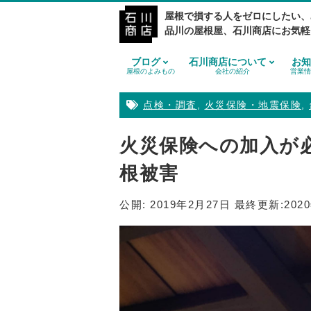
屋根で損する人をゼロにしたい、
品川の屋根屋、石川商店にお気軽
ブログ
石川商店について
お知
屋根のよみもの
会社の紹介
営業情
点検・調査
,
火災保険・地震保険
,
火災保険への加入が
根被害
公開:
2019年2月27日
最終更新:
202