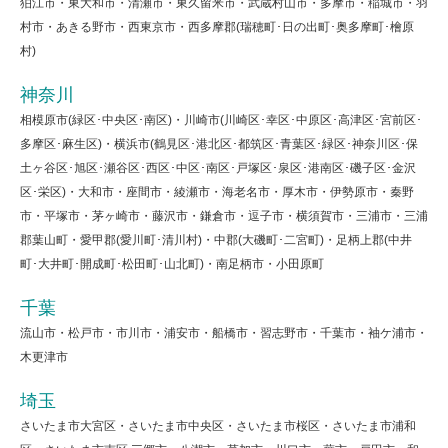
狛江市・東大和市・清瀬市・東久留米市・武蔵村山市・多摩市・稲城市・羽
村市・あきる野市・西東京市・西多摩郡(瑞穂町･日の出町･奥多摩町･檜原
村)
神奈川
相模原市(緑区･中央区･南区)・川崎市(川崎区･幸区･中原区･高津区･宮前区･
多摩区･麻生区)・横浜市(鶴見区･港北区･都筑区･青葉区･緑区･神奈川区･保
土ヶ谷区･旭区･瀬谷区･西区･中区･南区･戸塚区･泉区･港南区･磯子区･金沢
区･栄区)・大和市・座間市・綾瀬市・海老名市・厚木市・伊勢原市・秦野
市・平塚市・茅ヶ崎市・藤沢市・鎌倉市・逗子市・横須賀市・三浦市・三浦
郡葉山町・愛甲郡(愛川町･清川村)・中郡(大磯町･二宮町)・足柄上郡(中井
町･大井町･開成町･松田町･山北町)・南足柄市・小田原町
千葉
流山市・松戸市・市川市・浦安市・船橋市・習志野市・千葉市・袖ケ浦市・
木更津市
埼玉
さいたま市大宮区・さいたま市中央区・さいたま市桜区・さいたま市浦和