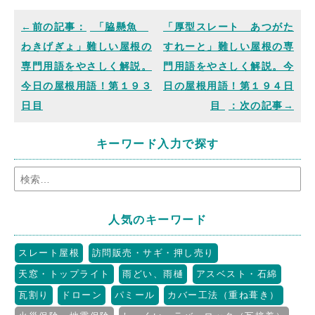
「脇懸魚
「厚型スレート あつがた
わきげぎょ」難しい屋根の
すれーと」難しい屋根の専
専門用語をやさしく解説。
門用語をやさしく解説。今
今日の屋根用語！第１９３
日の屋根用語！第１９４日
日目
目
キーワード入力で探す
人気のキーワード
スレート屋根
訪問販売・サギ・押し売り
天窓・トップライト
雨どい、雨樋
アスベスト・石綿
瓦割り
ドローン
パミール
カバー工法（重ね葺き）